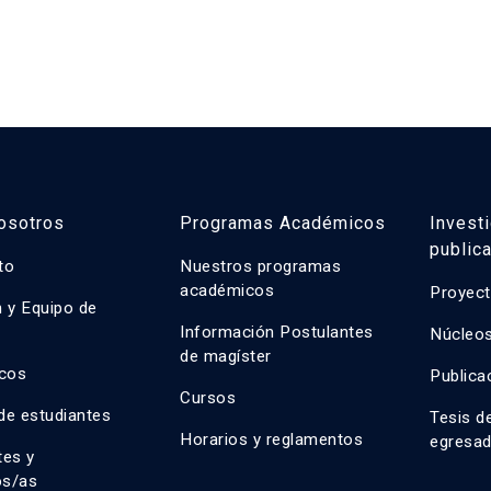
osotros
Programas Académicos
Invest
public
uto
Nuestros programas
académicos
Proyect
n y Equipo de
n
Información Postulantes
Núcleos
de magíster
cos
Publica
Cursos
de estudiantes
Tesis d
Horarios y reglamentos
egresa
tes y
os/as