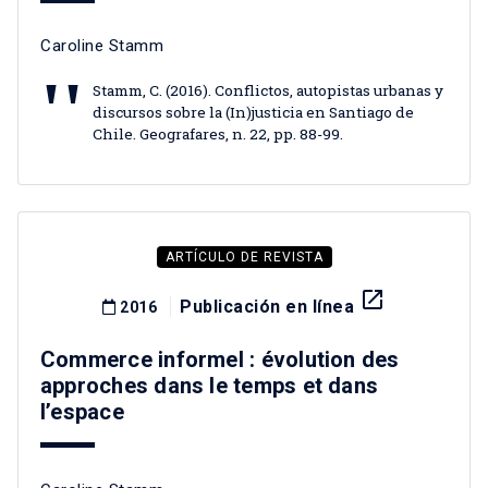
Caroline Stamm
Stamm, C. (2016). Conflictos, autopistas urbanas y
discursos sobre la (In)justicia en Santiago de
Chile. Geografares, n. 22, pp. 88-99.
ARTÍCULO DE REVISTA
launch
Publicación en línea
2016
Commerce informel : évolution des
approches dans le temps et dans
l’espace