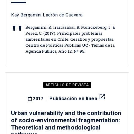
Kay Bergamini Ladrón de Guevara
Bergamini, K; Irarrázabal, R; Monckeberg, J. &
Pérez, C. (2017). Principales problemas
ambientales en Chile: desafíos y propuestas.
Centro de Políticas Públicas UC - Temas de la
Agenda Pública, Año 12, Nº 95.
ARTÍCULO DE REVISTA
launch
Publicación en línea
2017
Urban vulnerability and the contribution
of socio-environmental fragmentation:
Theoretical and methodological