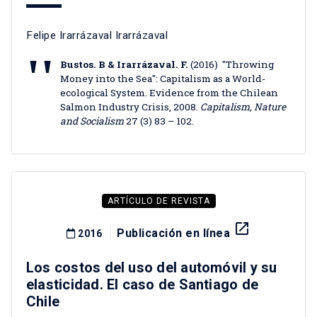
Felipe Irarrázaval Irarrázaval
Bustos. B & Irarrázaval. F.
(2016) "Throwing
Money into the Sea": Capitalism as a World-
ecological System. Evidence from the Chilean
Salmon Industry Crisis, 2008.
Capitalism, Nature
and Socialism
27 (3) 83 – 102.
ARTÍCULO DE REVISTA
launch
Publicación en línea
2016
Los costos del uso del automóvil y su
elasticidad. El caso de Santiago de
Chile