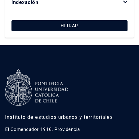
Indexación
Macarena Ibarra Alonso
Magdalena Vicuña Del Río
FILTRAR
María Luisa Méndez Layera
Ricardo Truffello Robledo
Roberto Moris Iturrieta
Instituto de estudios urbanos y territoriales
El Comendador 1916, Providencia