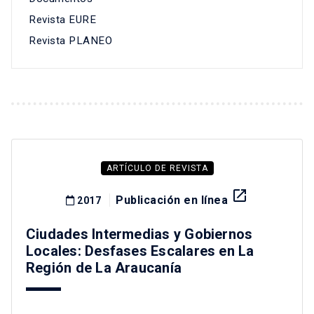
Revista EURE
Revista PLANEO
ARTÍCULO DE REVISTA
launch
Publicación en línea
2017
Ciudades Intermedias y Gobiernos
Locales: Desfases Escalares en La
Región de La Araucanía