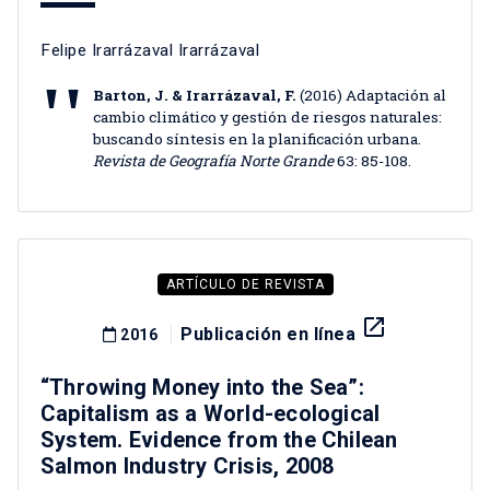
Felipe Irarrázaval Irarrázaval
Barton, J. & Irarrázaval, F.
(2016) Adaptación al
cambio climático y gestión de riesgos naturales:
buscando síntesis en la planificación urbana.
Revista de Geografía Norte Grande
63: 85-108.
ARTÍCULO DE REVISTA
launch
Publicación en línea
2016
“Throwing Money into the Sea”:
Capitalism as a World-ecological
System. Evidence from the Chilean
Salmon Industry Crisis, 2008