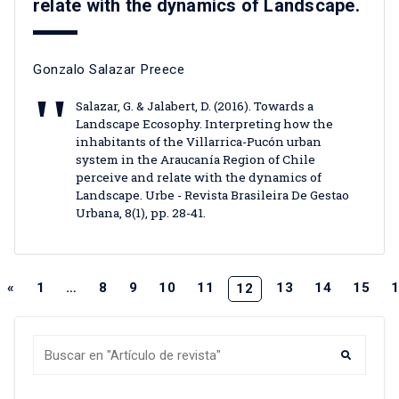
relate with the dynamics of Landscape.
Gonzalo Salazar Preece
Salazar, G. & Jalabert, D. (2016). Towards a
Landscape Ecosophy. Interpreting how the
inhabitants of the Villarrica-Pucón urban
system in the Araucanía Region of Chile
perceive and relate with the dynamics of
Landscape. Urbe - Revista Brasileira De Gestao
Urbana, 8(1), pp. 28-41.
«
1
…
8
9
10
11
13
14
15
12