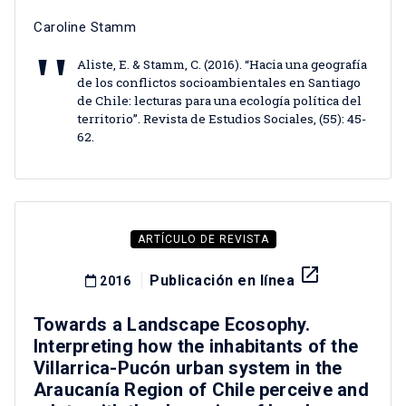
Caroline Stamm
Aliste, E. & Stamm, C. (2016). “Hacia una geografía
de los conflictos socioambientales en Santiago
de Chile: lecturas para una ecología política del
territorio”. Revista de Estudios Sociales, (55): 45-
62.
ARTÍCULO DE REVISTA
launch
Publicación en línea
2016
Towards a Landscape Ecosophy.
Interpreting how the inhabitants of the
Villarrica-Pucón urban system in the
Araucanía Region of Chile perceive and