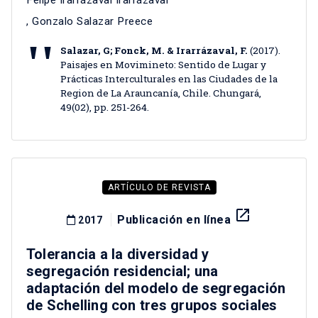
Felipe Irarrázaval Irarrázaval
,
Gonzalo Salazar Preece
Salazar, G; Fonck, M. & Irarrázaval, F.
(2017).
Paisajes en Movimineto: Sentido de Lugar y
Prácticas Interculturales en las Ciudades de la
Region de La Arauncanía, Chile. Chungará,
49(02), pp. 251-264.
ARTÍCULO DE REVISTA
launch
Publicación en línea
2017
Tolerancia a la diversidad y
segregación residencial; una
adaptación del modelo de segregación
de Schelling con tres grupos sociales