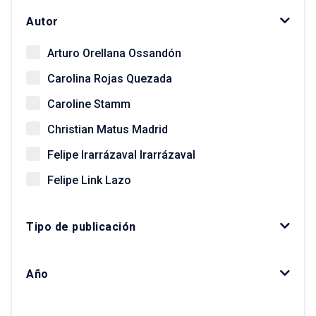
Autor
Arturo Orellana Ossandón
Carolina Rojas Quezada
Caroline Stamm
Christian Matus Madrid
Felipe Irarrázaval Irarrázaval
Felipe Link Lazo
Giovanni Vecchio
Tipo de publicación
Gonzalo Salazar Preece
Javier Ruiz-Tagle Venero
Año
Kay Bergamini Ladrón de Guevara
Luis Fuentes Arce