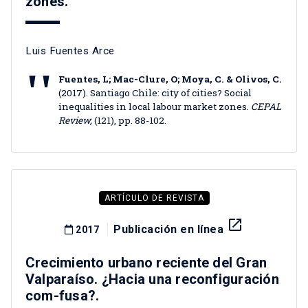
zones.
Luis Fuentes Arce
Fuentes, L; Mac-Clure, O; Moya, C. & Olivos, C.
(2017). Santiago Chile: city of cities? Social
inequalities in local labour market zones.
CEPAL
Review,
(121), pp. 88-102.
ARTÍCULO DE REVISTA
launch
Publicación en línea
2017
Crecimiento urbano reciente del Gran
Valparaíso. ¿Hacia una reconfiguración
com-fusa?.