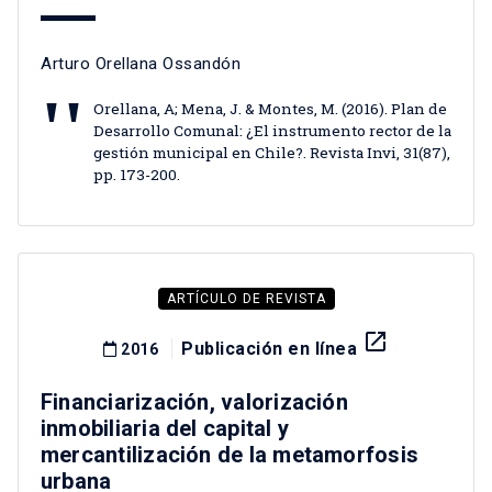
Arturo Orellana Ossandón
Orellana, A; Mena, J. & Montes, M. (2016). Plan de
Desarrollo Comunal: ¿El instrumento rector de la
gestión municipal en Chile?. Revista Invi, 31(87),
pp. 173-200.
ARTÍCULO DE REVISTA
launch
Publicación en línea
2016
Financiarización, valorización
inmobiliaria del capital y
mercantilización de la metamorfosis
urbana