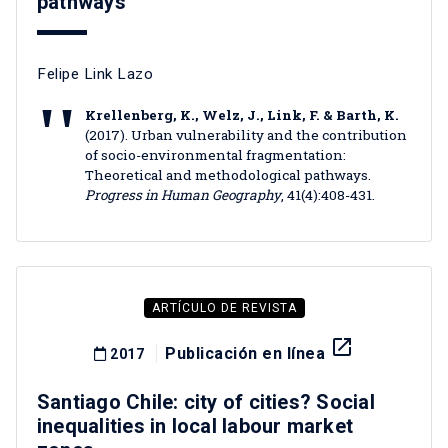
pathways
Felipe Link Lazo
Krellenberg, K., Welz, J., Link, F. & Barth, K.
(2017). Urban vulnerability and the contribution
of socio-environmental fragmentation:
Theoretical and methodological pathways.
Progress in Human Geography
, 41(4):408-431.
ARTÍCULO DE REVISTA
launch
Publicación en línea
2017
Santiago Chile: city of cities? Social
inequalities in local labour market