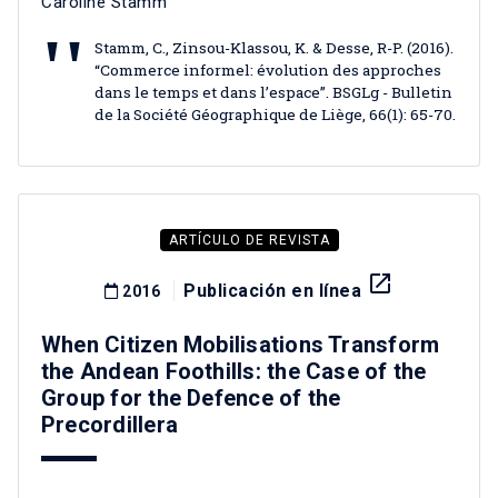
Caroline Stamm
Stamm, C., Zinsou-Klassou, K. & Desse, R-P. (2016).
“Commerce informel: évolution des approches
dans le temps et dans l’espace”. BSGLg - Bulletin
de la Société Géographique de Liège, 66(1): 65-70.
ARTÍCULO DE REVISTA
launch
Publicación en línea
2016
When Citizen Mobilisations Transform
the Andean Foothills: the Case of the
Group for the Defence of the
Precordillera