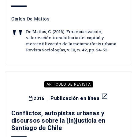
Carlos De Mattos
De Mattos, C. (2016). Financiarización,
valorización inmobiliaria del capital y
mercantilización de la metamorfosis urbana.
Revista Sociologías, v. 18, n. 42, pp. 24-52.
ARTÍCULO DE REVISTA
launch
Publicación en línea
2016
Conflictos, autopistas urbanas y
discursos sobre la (In)justicia en
Santiago de Chile