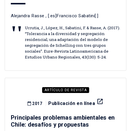
Alejandra Rasse
, [:es]Francisco Sabatini[:]
Urrutia, J., López, H., Sabatini, F. & Rasse, A. (2017).
“Tolerancia a la diversidad y segregación
residencial; una adaptación del modelo de
segregación de Schelling con tres grupos
sociales”. Eure-Revista Latinoamericana de
Estudios Urbano Regionales, 43(130): 5-24.
ARTÍCULO DE REVISTA
launch
Publicación en línea
2017
Principales problemas ambientales en
Chile: desafíos y propuestas