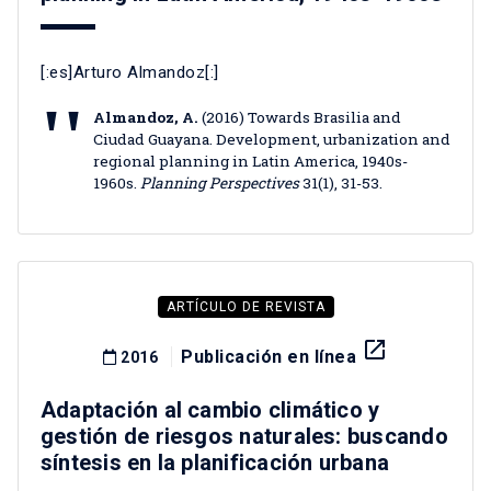
[:es]Arturo Almandoz[:]
Almandoz, A.
(2016) Towards Brasilia and
Ciudad Guayana. Development, urbanization and
regional planning in Latin America, 1940s-
1960s.
Planning Perspectives
31(1), 31-53.
ARTÍCULO DE REVISTA
launch
Publicación en línea
2016
Adaptación al cambio climático y
gestión de riesgos naturales: buscando
síntesis en la planificación urbana