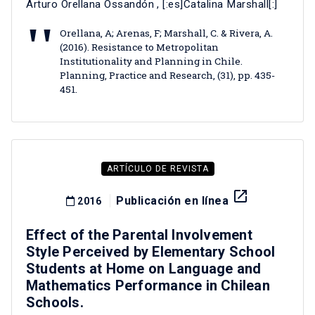
Arturo Orellana Ossandón
, [:es]Catalina Marshall[:]
Orellana, A; Arenas, F; Marshall, C. & Rivera, A.
(2016). Resistance to Metropolitan
Institutionality and Planning in Chile.
Planning, Practice and Research, (31), pp. 435-
451.
ARTÍCULO DE REVISTA
launch
Publicación en línea
2016
Effect of the Parental Involvement
Style Perceived by Elementary School
Students at Home on Language and
Mathematics Performance in Chilean
Schools.