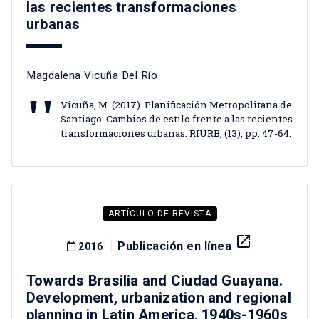
las recientes transformaciones
urbanas
Magdalena Vicuña Del Río
Vicuña, M. (2017). Planificación Metropolitana de
Santiago. Cambios de estilo frente a las recientes
transformaciones urbanas. RIURB, (13), pp. 47-64.
ARTÍCULO DE REVISTA
launch
Publicación en línea
2016
Towards Brasilia and Ciudad Guayana.
Development, urbanization and regional
planning in Latin America, 1940s-1960s