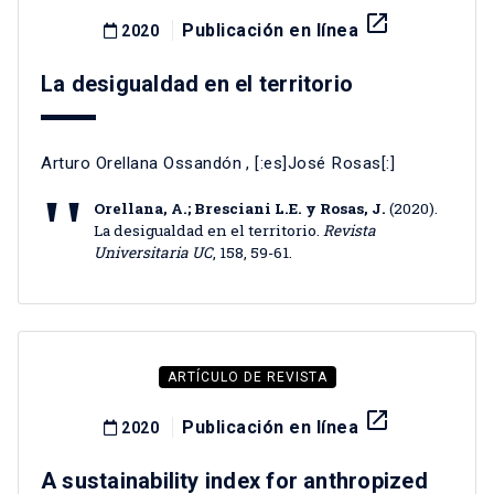
launch
Publicación en línea
2020
La desigualdad en el territorio
Arturo Orellana Ossandón
, [:es]José Rosas[:]
Orellana, A.; Bresciani L.E. y Rosas, J.
(2020).
La desigualdad en el territorio.
Revista
Universitaria UC
, 158, 59-61.
ARTÍCULO DE REVISTA
launch
Publicación en línea
2020
A sustainability index for anthropized