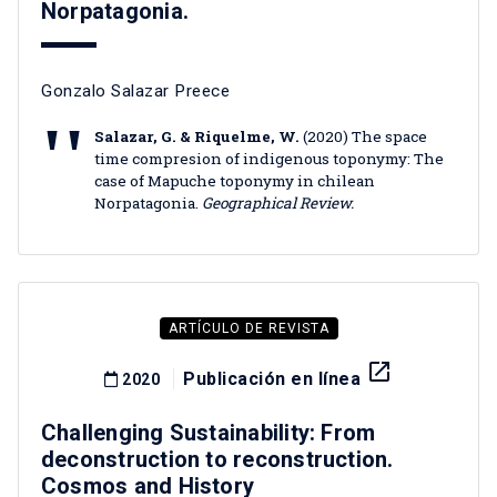
Norpatagonia.
Gonzalo Salazar Preece
Salazar, G. & Riquelme, W.
(2020) The space
time compresion of indigenous toponymy: The
case of Mapuche toponymy in chilean
Norpatagonia.
Geographical Review.
ARTÍCULO DE REVISTA
launch
Publicación en línea
2020
Challenging Sustainability: From
deconstruction to reconstruction.
Cosmos and History