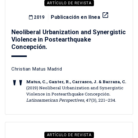
ARTÍCULO DE REVISTA
launch
Publicación en línea
2019
Neoliberal Urbanization and Synergistic
Violence in Postearthquake
Concepción.
Christian Matus Madrid
Matus, C., Ganter, R., Carrasco, J. & Barraza, C.
(2019) Neoliberal Urbanization and Synergistic
Violence in Postearthquake Concepción.
Latinoamerican Perspectives
, 47(3), 221–234.
ARTÍCULO DE REVISTA