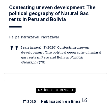
Contesting uneven development: The
political geography of Natural Gas
rents in Peru and Bolivia
Felipe Irarrázaval Irarrázaval
Irarrázaval, F
(2020) Contesting uneven
development: The political geography of natural
gas rents in Peru and Bolivia.
Political
Geography
(79)
ARTÍCULO DE REVISTA
launch
Publicación en línea
2020