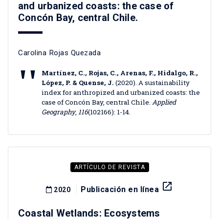
and urbanized coasts: the case of
Concón Bay, central Chile.
Carolina Rojas Quezada
Martínez, C., Rojas, C., Arenas, F., Hidalgo, R.,
López, P. & Quense, J.
(2020). A sustainability
index for anthropized and urbanized coasts: the
case of Concón Bay, central Chile.
Applied
Geography
,
116
(102166): 1-14.
ARTÍCULO DE REVISTA
launch
Publicación en línea
2020
Coastal Wetlands: Ecosystems