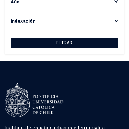
Año
Kay Bergamini Ladrón de Guevara
Luis Fuentes Arce
Indexación
Macarena Ibarra Alonso
Magdalena Vicuña Del Río
FILTRAR
María Luisa Méndez Layera
Ricardo Truffello Robledo
Roberto Moris Iturrieta
Instituto de estudios urbanos y territoriales