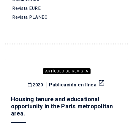
Revista EURE
Revista PLANEO
ARTÍCULO DE REVISTA
launch
Publicación en línea
2020
Housing tenure and educational
opportunity in the Paris metropolitan
area.