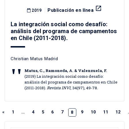
launch
Publicación en línea
2019
La integración social como desafío:
análisis del programa de campamentos
en Chile (2011-2018).
Christian Matus Madrid
Matus, C., Ramoneda, A. & Valenzuela, F.
(2019) La integración social como desafío:
análisis del programa de campamentos en Chile
(2011-2018).
Revista INVI
, 34(97), 49-78.
«
1
…
4
5
6
7
9
10
11
12
8