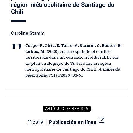
région métropolitaine de Santiago du
Chili
Caroline Stamm
Jorge, P.; Chia, E; Torre, A; Stamm, C; Bustos, B;
Lukas, M.
(2020) Justice spatiale et conflits
territoriaux dans un contexte néolibéral. Le cas
du plan stratégique de Til Til dans la région
métropolitaine de Santiago du Chili.
Annales de
géographie.
731 (1/2020):33-61
ARTÍCULO DE REVISTA
launch
Publicación en línea
2019