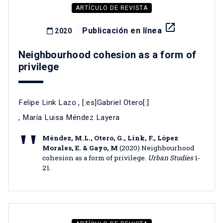
ARTÍCULO DE REVISTA
launch
Publicación en línea
2020
Neighbourhood cohesion as a form of
privilege
Felipe Link Lazo
, [:es]Gabriel Otero[:]
,
María Luisa Méndez Layera
Méndez, M.L., Otero, G., Link, F., López
Morales, E. & Gayo, M
(2020) Neighbourhood
cohesion as a form of privilege.
Urban Studies
1-
21.