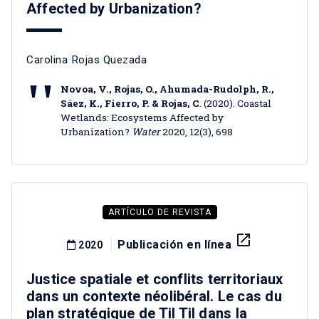
Affected by Urbanization?
Carolina Rojas Quezada
Novoa, V., Rojas, O., Ahumada-Rudolph, R.,
Sáez, K., Fierro, P. & Rojas, C
. (2020). Coastal
Wetlands: Ecosystems Affected by
Urbanization?
Water
2020, 12(3), 698
ARTÍCULO DE REVISTA
launch
Publicación en línea
2020
Justice spatiale et conflits territoriaux
dans un contexte néolibéral. Le cas du
plan stratégique de Til Til dans la