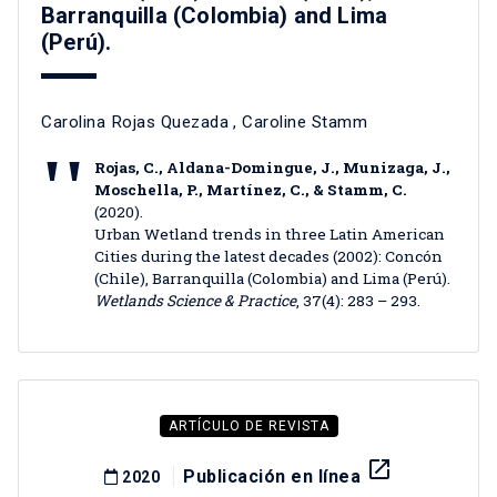
Barranquilla (Colombia) and Lima
(Perú).
Carolina Rojas Quezada
,
Caroline Stamm
Rojas, C., Aldana-Domingue, J., Munizaga, J.,
Moschella, P., Martínez, C., & Stamm, C.
(2020).
Urban Wetland trends in three Latin American
Cities during the latest decades (2002): Concón
(Chile), Barranquilla (Colombia) and Lima (Perú).
Wetlands Science & Practice
, 37(4): 283 – 293.
ARTÍCULO DE REVISTA
launch
Publicación en línea
2020