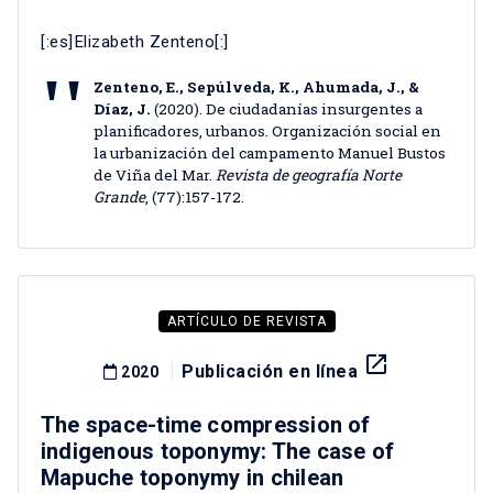
[:es]Elizabeth Zenteno[:]
Zenteno, E., Sepúlveda, K., Ahumada, J., &
Díaz, J.
(2020). De ciudadanías insurgentes a
planificadores, urbanos. Organización social en
la urbanización del campamento Manuel Bustos
de Viña del Mar.
Revista de geografía Norte
Grande
, (77):157-172.
ARTÍCULO DE REVISTA
launch
Publicación en línea
2020
The space-time compression of
indigenous toponymy: The case of
Mapuche toponymy in chilean