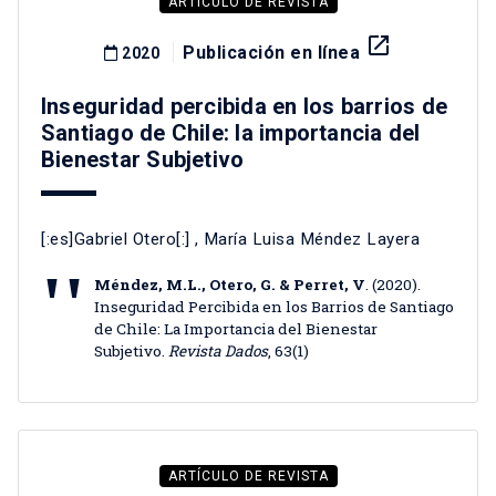
ARTÍCULO DE REVISTA
launch
Publicación en línea
2020
Inseguridad percibida en los barrios de
Santiago de Chile: la importancia del
Bienestar Subjetivo
[:es]Gabriel Otero[:]
,
María Luisa Méndez Layera
Méndez, M.L., Otero, G. & Perret, V
. (2020).
Inseguridad Percibida en los Barrios de Santiago
de Chile: La Importancia del Bienestar
Subjetivo.
Revista Dados
, 63(1)
ARTÍCULO DE REVISTA