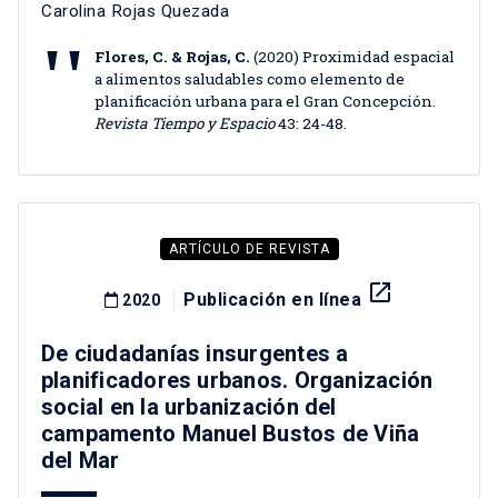
Carolina Rojas Quezada
Flores, C. & Rojas, C.
(2020) Proximidad espacial
a alimentos saludables como elemento de
planificación urbana para el Gran Concepción.
Revista Tiempo y Espacio
43: 24-48.
ARTÍCULO DE REVISTA
launch
Publicación en línea
2020
De ciudadanías insurgentes a
planificadores urbanos. Organización
social en la urbanización del
campamento Manuel Bustos de Viña
del Mar