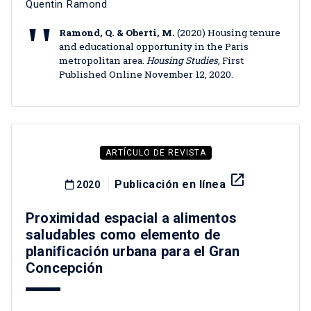
Quentin Ramond
Ramond, Q. & Oberti, M.
(2020) Housing tenure
and educational opportunity in the Paris
metropolitan area.
Housing Studies
, First
Published Online November 12, 2020.
ARTÍCULO DE REVISTA
launch
Publicación en línea
2020
Proximidad espacial a alimentos
saludables como elemento de
planificación urbana para el Gran
Concepción