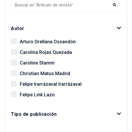
Autor
Arturo Orellana Ossandón
Carolina Rojas Quezada
Caroline Stamm
Christian Matus Madrid
Felipe Irarrázaval Irarrázaval
Felipe Link Lazo
Giovanni Vecchio
Tipo de publicación
Gonzalo Salazar Preece
Javier Ruiz-Tagle Venero