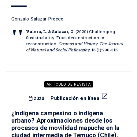
Gonzalo Salazar Preece
Valera, L. & Salazar, G.
(2020) Challenging
Sustainability: From deconstruction to
reconstruction.
Cosmos and History. The Journal
of Natural and Social Philosophy
, 16 (1):298-315
ARTÍCULO DE REVISTA
launch
Publicación en línea
2020
¿Indígena campesino o indígena
urbano? Aproximaciones desde los
procesos de movilidad mapuche en la
ciudad intermedia de Temuco (Chile).