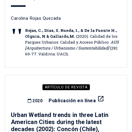
Carolina Rojas Quezada
Rojas, C., Díaz, S. Rueda, I., & De la Fuente H.,
Olguín, N & Gallardo,M.
(2020). Calidad de los
Parques Urbanos: Calidad y Acceso Público.
AUS
[Arquitectura / Urbanismo / Sustentabilidad]
(28):
69-77. Valdivia: UACh.
ARTÍCULO DE REVISTA
launch
Publicación en línea
2020
Urban Wetland trends in three Latin
American Cities during the latest
decades (2002): Concón (Chile),