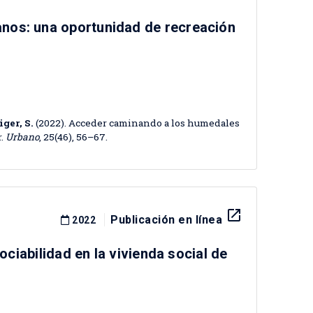
nos: una oportunidad de recreación
iger, S.
(2022). Acceder caminando a los humedales
r.
Urbano
, 25(46), 56–67.
launch
Publicación en línea
2022
ociabilidad en la vivienda social de