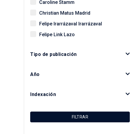
Caroline Stamm
Christian Matus Madrid
Felipe Irarrázaval Irarrázaval
Felipe Link Lazo
Giovanni Vecchio
Tipo de publicación
Gonzalo Salazar Preece
Javier Ruiz-Tagle Venero
Año
Kay Bergamini Ladrón de Guevara
Luis Fuentes Arce
Indexación
Macarena Ibarra Alonso
Magdalena Vicuña Del Río
FILTRAR
María Luisa Méndez Layera
Ricardo Truffello Robledo