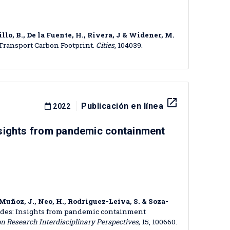
illo, B., De la Fuente, H., Rivera, J & Widener, M.
 Transport Carbon Footprint.
Cities
, 104039.
launch
Publicación en línea
2022
nsights from pandemic containment
, Muñoz, J., Neo, H., Rodriguez-Leiva, S. & Soza-
odes: Insights from pandemic containment
n Research Interdisciplinary Perspectives,
15, 100660.