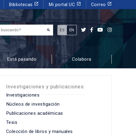
launch
launch
launch
Bibliotecas
Mi portal UC
Correo
¿Qué estás buscando?
ES
EN
Está pasando
Colabora
Investigaciones y publicaciones:
Investigaciones
Núcleos de investigación
Publicaciones académicas
Tesis
Colección de libros y manuales