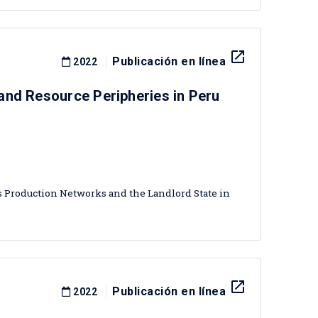
launch
Publicación en línea
2022
and Resource Peripheries in Peru
as Production Networks and the Landlord State in
launch
Publicación en línea
2022