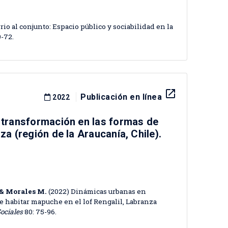
rio al conjunto: Espacio público y sociabilidad en la
9-72.
launch
Publicación en línea
2022
: transformación en las formas de
a (región de la Araucanía, Chile).
. & Morales M.
(2022) Dinámicas urbanas en
de habitar mapuche en el lof Rengalil, Labranza
Sociales
80: 75-96.