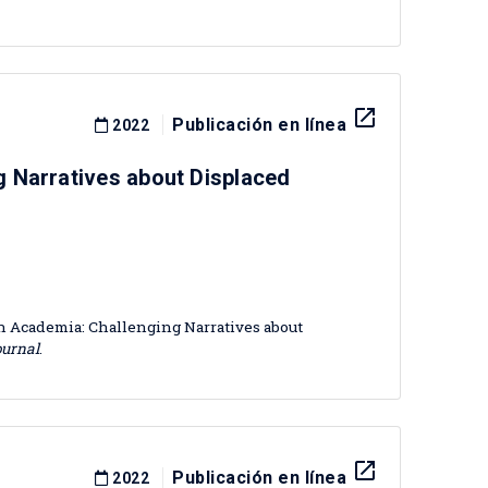
launch
Publicación en línea
2022
 Narratives about Displaced
n Academia: Challenging Narratives about
urnal
.
launch
Publicación en línea
2022