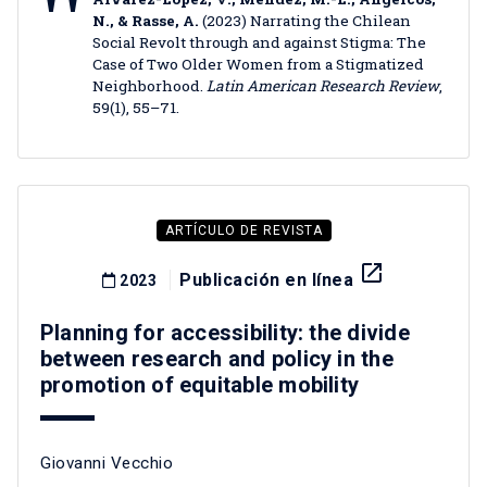
N., & Rasse, A.
(2023) Narrating the Chilean
Social Revolt through and against Stigma: The
Case of Two Older Women from a Stigmatized
Neighborhood.
Latin American Research Review
,
59(1), 55–71.
ARTÍCULO DE REVISTA
launch
Publicación en línea
2023
Planning for accessibility: the divide
between research and policy in the
promotion of equitable mobility
Giovanni Vecchio