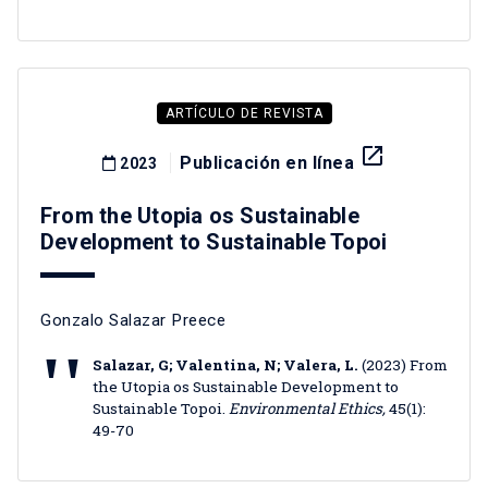
ARTÍCULO DE REVISTA
launch
Publicación en línea
2023
From the Utopia os Sustainable
Development to Sustainable Topoi
Gonzalo Salazar Preece
Salazar, G; Valentina, N; Valera, L.
(2023) From
the Utopia os Sustainable Development to
Sustainable Topoi.
Environmental Ethics,
45(1):
49-70