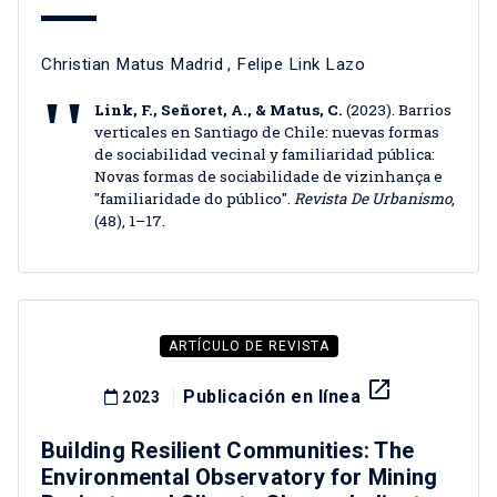
Christian Matus Madrid
,
Felipe Link Lazo
Link, F., Señoret, A., & Matus, C.
(2023). Barrios
verticales en Santiago de Chile: nuevas formas
de sociabilidad vecinal y familiaridad pública:
Novas formas de sociabilidade de vizinhança e
"familiaridade do público".
Revista De Urbanismo
,
(48), 1–17.
ARTÍCULO DE REVISTA
launch
Publicación en línea
2023
Building Resilient Communities: The
Environmental Observatory for Mining