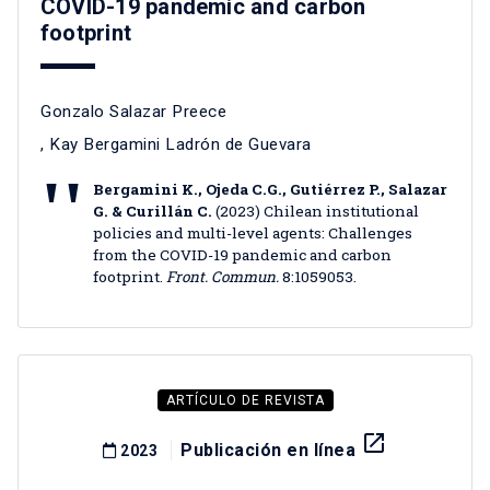
COVID-19 pandemic and carbon
footprint
Gonzalo Salazar Preece
,
Kay Bergamini Ladrón de Guevara
Bergamini K., Ojeda C.G., Gutiérrez P., Salazar
G. & Curillán C.
(2023) Chilean institutional
policies and multi-level agents: Challenges
from the COVID-19 pandemic and carbon
footprint.
Front. Commun.
8:1059053.
ARTÍCULO DE REVISTA
launch
Publicación en línea
2023