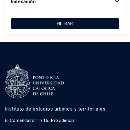
Indexación
Macarena Ibarra Alonso
Magdalena Vicuña Del Río
FILTRAR
María Luisa Méndez Layera
Ricardo Truffello Robledo
Roberto Moris Iturrieta
Instituto de estudios urbanos y territoriales
El Comendador 1916, Providencia