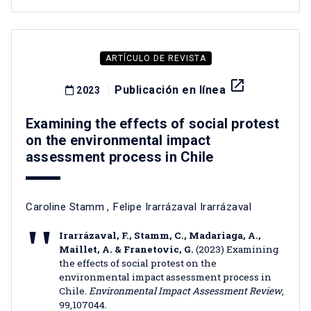
ARTÍCULO DE REVISTA
launch
Publicación en línea
2023
Examining the effects of social protest
on the environmental impact
assessment process in Chile
Caroline Stamm
,
Felipe Irarrázaval Irarrázaval
Irarrázaval, F., Stamm, C., Madariaga, A.,
Maillet, A. & Franetovic, G.
(2023) Examining
the effects of social protest on the
environmental impact assessment process in
Chile.
Environmental Impact Assessment Review
,
99,107044.