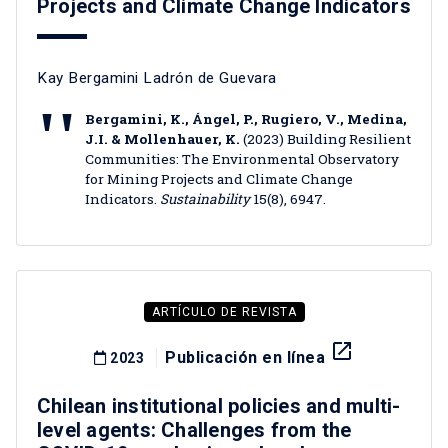
Projects and Climate Change Indicators
Kay Bergamini Ladrón de Guevara
Bergamini, K., Ángel, P., Rugiero, V., Medina,
J.I. & Mollenhauer, K.
(2023) Building Resilient
Communities: The Environmental Observatory
for Mining Projects and Climate Change
Indicators.
Sustainability
15(8), 6947.
ARTÍCULO DE REVISTA
launch
Publicación en línea
2023
Chilean institutional policies and multi-
level agents: Challenges from the