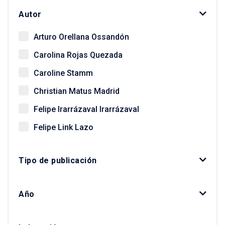
Autor
Arturo Orellana Ossandón
Carolina Rojas Quezada
Caroline Stamm
Christian Matus Madrid
Felipe Irarrázaval Irarrázaval
Felipe Link Lazo
Giovanni Vecchio
Tipo de publicación
Gonzalo Salazar Preece
Javier Ruiz-Tagle Venero
Año
Kay Bergamini Ladrón de Guevara
Luis Fuentes Arce