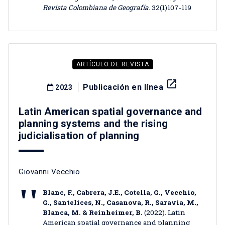
Revista Colombiana de Geografía
. 32(1)107-119
ARTÍCULO DE REVISTA
launch
Publicación en línea
2023
Latin American spatial governance and
planning systems and the rising
judicialisation of planning
Giovanni Vecchio
Blanc, F., Cabrera, J.E., Cotella, G., Vecchio,
G., Santelices, N., Casanova, R., Saravia, M.,
Blanca, M. & Reinheimer, B.
(2022). Latin
American spatial governance and planning