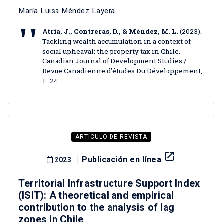
María Luisa Méndez Layera
Atria, J., Contreras, D., & Méndez, M. L.
(2023).
Tackling wealth accumulation in a context of
social upheaval: the property tax in Chile.
Canadian Journal of Development Studies /
Revue Canadienne d’études Du Développement,
1–24.
ARTÍCULO DE REVISTA
launch
Publicación en línea
2023
Territorial Infrastructure Support Index
(ISIT): A theoretical and empirical
contribution to the analysis of lag
zones in Chile