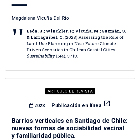
Magdalena Vicuña Del Río
León, J.; Winckler, P.; Vicuña, M.; Guzmán, S.
& Larraguibel, C.
(2023) Assessing the Role of
Land-Use Planning in Near Future Climate-
Driven Scenarios in Chilean Coastal Cities.
Sustainability
15(4), 3718.
ARTÍCULO DE REVISTA
launch
Publicación en línea
2023
Barrios verticales en Santiago de Chile:
nuevas formas de sociabilidad vecinal
y familiaridad pública.