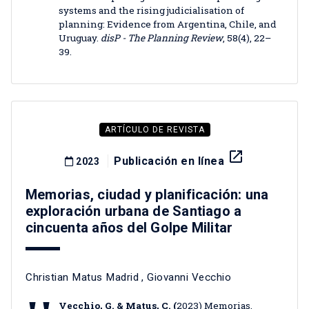
systems and the rising judicialisation of
planning: Evidence from Argentina, Chile, and
Uruguay.
disP - The Planning Review
, 58(4), 22–
39.
ARTÍCULO DE REVISTA
launch
Publicación en línea
2023
Memorias, ciudad y planificación: una
exploración urbana de Santiago a
cincuenta años del Golpe Militar
Christian Matus Madrid
,
Giovanni Vecchio
Vecchio, G. & Matus, C. (
2023) Memorias,