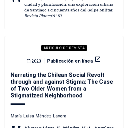
ciudad y planificación: una exploración urbana
de Santiago a cincuenta años del Golpe Militar.
Revista Planeo
N° 57
ARTÍCULO DE REVISTA
launch
Publicación en línea
2023
Narrating the Chilean Social Revolt
through and against Stigma: The Case
of Two Older Women from a
Stigmatized Neighborhood
María Luisa Méndez Layera
Álvarez-López, V., Méndez, M.-L., Angelcos,