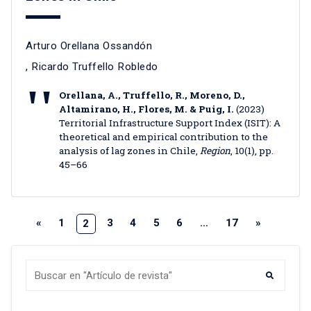
Arturo Orellana Ossandón
,
Ricardo Truffello Robledo
Orellana, A., Truffello, R., Moreno, D.,
Altamirano, H., Flores, M. & Puig, I.
(2023)
Territorial Infrastructure Support Index (ISIT): A
theoretical and empirical contribution to the
analysis of lag zones in Chile,
Region
, 10(1), pp.
45–66
«
1
3
4
5
6
…
17
»
2