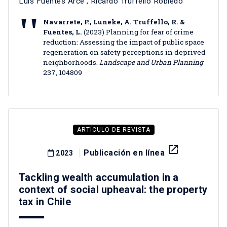
Luis Fuentes Arce
,
Ricardo Truffello Robledo
Navarrete, P., Luneke, A. Truffello, R. &
Fuentes, L.
(2023) Planning for fear of crime
reduction: Assessing the impact of public space
regeneration on safety perceptions in deprived
neighborhoods.
Landscape and Urban Planning
237, 104809
ARTÍCULO DE REVISTA
launch
Publicación en línea
2023
Tackling wealth accumulation in a
context of social upheaval: the property
tax in Chile