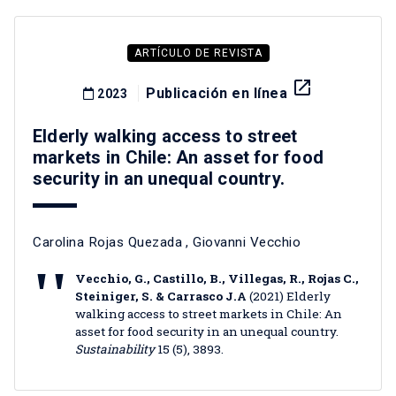
ARTÍCULO DE REVISTA
launch
Publicación en línea
2023
Elderly walking access to street
markets in Chile: An asset for food
security in an unequal country.
Carolina Rojas Quezada
,
Giovanni Vecchio
Vecchio, G., Castillo, B., Villegas, R., Rojas C.,
Steiniger, S. & Carrasco J.A
(2021) Elderly
walking access to street markets in Chile: An
asset for food security in an unequal country.
Sustainability
15 (5), 3893.