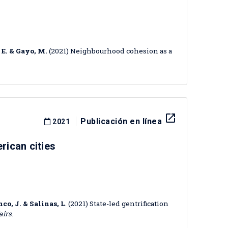
 E. & Gayo, M.
(2021) Neighbourhood cohesion as a
launch
Publicación en línea
2021
erican cities
nco, J. & Salinas, L
. (2021) State-led gentrification
airs
.