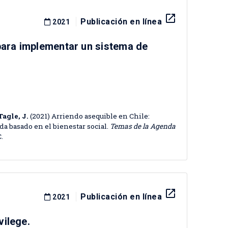
launch
Publicación en línea
2021
para implementar un sistema de
Tagle, J.
(2021) Arriendo asequible en Chile:
a basado en el bienestar social.
Temas de la Agenda
C.
launch
Publicación en línea
2021
vilege.