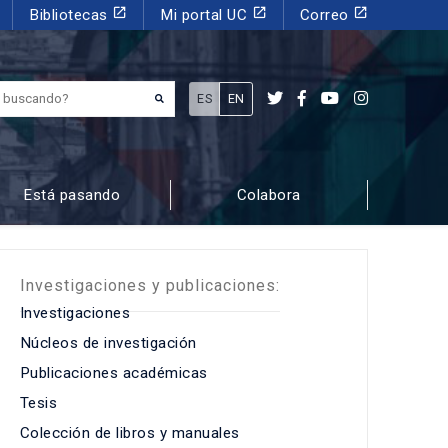
launch
launch
launch
Bibliotecas
Mi portal UC
Correo
¿Qué estás buscando?
ES
EN
Está pasando
Colabora
Investigaciones y publicaciones:
Investigaciones
Núcleos de investigación
Publicaciones académicas
Tesis
Colección de libros y manuales