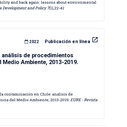
ability and back again: lessons about environmental
a Development and Policy 7
(1),22-41
launch
Publicación en línea
2022
: análisis de procedimientos
el Medio Ambiente, 2013-2019.
 la contaminación en Chile: análisis de
ncia del Medio Ambiente, 2013-2019.
EURE - Revista