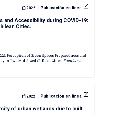
launch
Publicación en línea
2022
 and Accessibility during COVID-19:
ilean Cities.
22). Perception of Green Spaces Preparedness and
vey in Two Mid-Sized Chilean Cities.
Frontiers in
launch
Publicación en línea
2022
sity of urban wetlands due to built