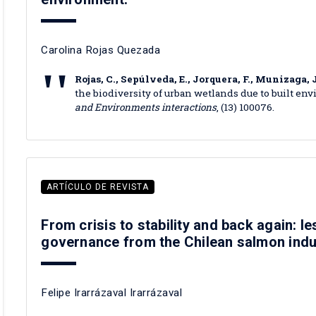
Carolina Rojas Quezada
Rojas, C., Sepúlveda, E., Jorquera, F., Munizaga, J.
the biodiversity of urban wetlands due to built e
and Environments interactions
, (13) 100076.
ARTÍCULO DE REVISTA
From crisis to stability and back again: 
governance from the Chilean salmon indu
Felipe Irarrázaval Irarrázaval