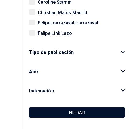
Caroline Stamm
Christian Matus Madrid
Felipe Irarrázaval Irarrázaval
Felipe Link Lazo
Giovanni Vecchio
Tipo de publicación
Gonzalo Salazar Preece
Javier Ruiz-Tagle Venero
Año
Kay Bergamini Ladrón de Guevara
Luis Fuentes Arce
Indexación
Macarena Ibarra Alonso
Magdalena Vicuña Del Río
FILTRAR
María Luisa Méndez Layera
Ricardo Truffello Robledo