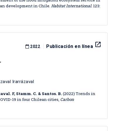
ssment of the flood mitigation ecosystem service in
rban development in Chile.
Habitat International.
123:
launch
Publicación en línea
2022
.
ázaval Irarrázaval
zaval. F, Stamm. C. & Santos. B.
(2022) Trends in
VID-19 in four Chilean cities,
Carbon