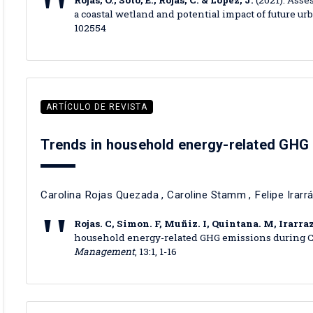
Rojas, O., Soto, E., Rojas, C. & López, J.
(2021). Asse
a coastal wetland and potential impact of future u
102554
ARTÍCULO DE REVISTA
Trends in household energy-related GHG 
Carolina Rojas Quezada
,
Caroline Stamm
,
Felipe Irarr
Rojas. C, Simon. F, Muñiz. I, Quintana. M, Irarra
household energy-related GHG emissions during CO
Management
, 13:1, 1-16