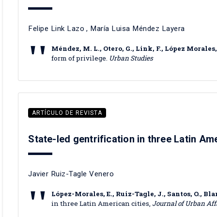
Felipe Link Lazo
,
María Luisa Méndez Layera
Méndez, M. L., Otero, G., Link, F., López Morales,
form of privilege.
Urban Studies
ARTÍCULO DE REVISTA
State-led gentrification in three Latin Am
Javier Ruiz-Tagle Venero
López-Morales, E., Ruiz-Tagle, J., Santos, O., Bla
in three Latin American cities,
Journal of Urban Aff