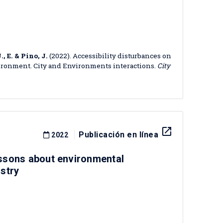
, E. & Pino, J.
(2022). Accessibility disturbances on
nvironment. City and Environments interactions.
City
launch
Publicación en línea
2022
lessons about environmental
stry