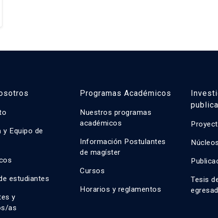
osotros
Programas Académicos
Invest
public
uto
Nuestros programas
académicos
Proyect
n y Equipo de
n
Información Postulantes
Núcleos
de magíster
cos
Publica
Cursos
de estudiantes
Tesis d
Horarios y reglamentos
egresa
tes y
os/as