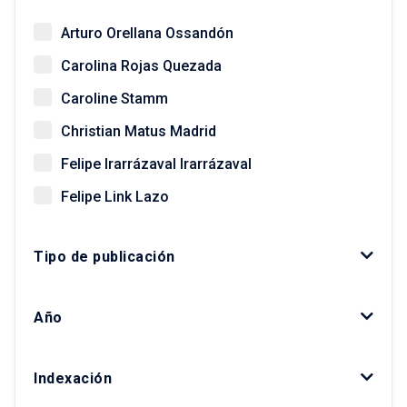
Arturo Orellana Ossandón
Carolina Rojas Quezada
Caroline Stamm
Christian Matus Madrid
Felipe Irarrázaval Irarrázaval
Felipe Link Lazo
Giovanni Vecchio
Tipo de publicación
Gonzalo Salazar Preece
Javier Ruiz-Tagle Venero
Año
Kay Bergamini Ladrón de Guevara
Luis Fuentes Arce
Indexación
Macarena Ibarra Alonso