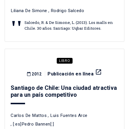
Liliana De Simone
, Rodrigo Salcedo
Salcedo, R. & De Simone, L. (2013). Los malls en
Chile. 30 años. Santiago: Uqbar Editores.
LIBRO
launch
Publicación en línea
2012
Santiago de Chile: Una ciudad atractiva
para un país competitivo
Carlos De Mattos
,
Luis Fuentes Arce
, [:es]Pedro Bannen[:]