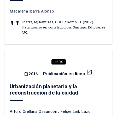
Macarena Ibarra Alonso
Ibarra, M; Ramírez, C. & Bonomo, U. (2017).
Patrimonio en construcción. Santigo: Ediciones
UC.
LIBRO
launch
Publicación en línea
2016
Urbanización planetaria y la
reconstrucción de la ciudad
Arturo Orellana Ossandón
,
Felipe Link Lazo