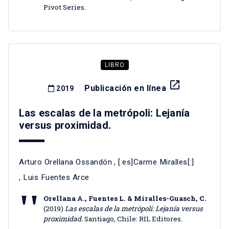
Pivot Series.
LIBRO
launch
Publicación en línea
2019
Las escalas de la metrópoli: Lejanía
versus proximidad.
Arturo Orellana Ossandón
, [:es]Carme Miralles[:]
,
Luis Fuentes Arce
Orellana A., Fuentes L. & Miralles-Guasch, C.
(2019)
Las escalas de la metrópoli: Lejanía versus
proximidad.
Santiago, Chile: RIL Editores.