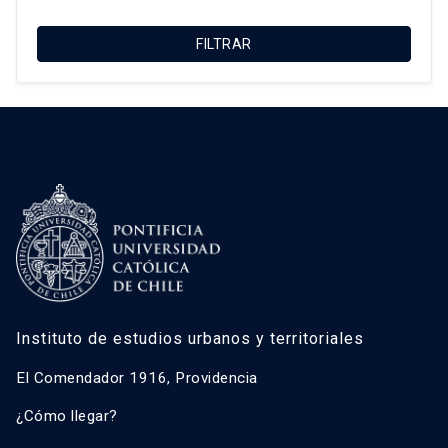
Magdalena Vicuña Del Río
FILTRAR
María Luisa Méndez Layera
Ricardo Truffello Robledo
Roberto Moris Iturrieta
Instituto de estudios urbanos y territoriales
El Comendador 1916, Providencia
¿Cómo llegar?