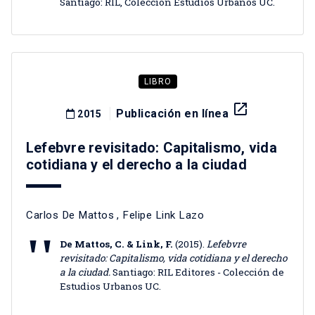
Santiago: RIL, Colección Estudios Urbanos UC.
LIBRO
launch
Publicación en línea
2015
Lefebvre revisitado: Capitalismo, vida
cotidiana y el derecho a la ciudad
Carlos De Mattos
,
Felipe Link Lazo
De Mattos, C. & Link, F.
(2015).
Lefebvre
revisitado: Capitalismo, vida cotidiana y el derecho
a la ciudad.
Santiago: RIL Editores - Colección de
Estudios Urbanos UC.