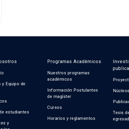
osotros
Programas Académicos
Invest
public
uto
Nuestros programas
académicos
Proyect
n y Equipo de
n
Información Postulantes
Núcleos
de magíster
cos
Publica
Cursos
de estudiantes
Tesis d
Horarios y reglamentos
egresa
tes y