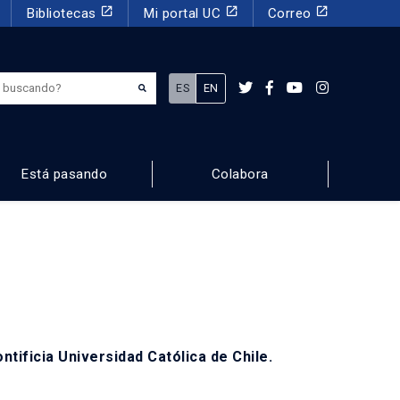
launch
launch
launch
Bibliotecas
Mi portal UC
Correo
¿Qué estás buscando?
ES
EN
Está pasando
Colabora
tificia Universidad Católica de Chile.