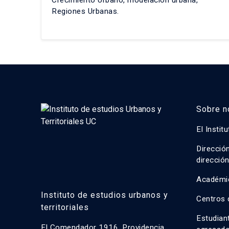
Regiones Urbanas.
Sobre n
El Instit
Direcció
direcció
Académi
Instituto de estudios urbanos y
Centros 
territoriales
Estudian
El Comendador 1916, Providencia