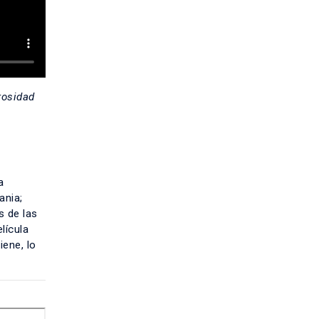
osidad
a
ania;
s de las
lícula
iene, lo