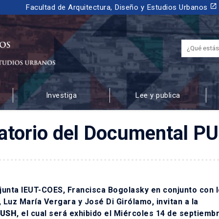
launch
Facultad de Arquitectura, Diseño y Estudios Urbanos
Investiga
Lee y publica
 URBANOS
atorio del Documental P
junta IEUT-COES, Francisca Bogolasky en conjunto con 
Luz María Vergara y José Di Girólamo, invitan a la
PUSH
, el cual será exhibido el Miércoles 14 de septiembr