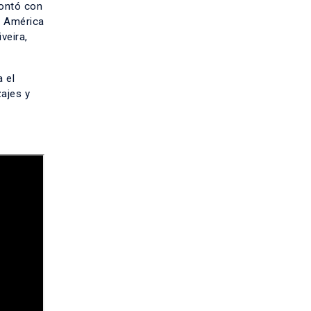
contó con
e América
veira,
a el
zajes y