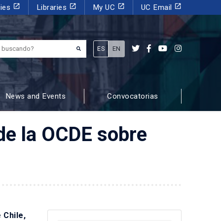
launch
launch
launch
launch
dies
Libraries
My UC
UC Email
¿Qué estás buscando?
ES
EN
News and Events
Convocatorias
de la OCDE sobre
 Chile,