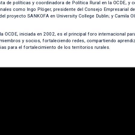
a de políticas y coordinadora de Política Rural en la OCDE, y 
ionales como Ingo Plöger, presidente del Consejo Empresarial d
del proyecto SANKOFA en University College Dublin; y Camila Oli
a OCDE, iniciada en 2002, es el principal foro internacional par
s miembros y socios, fortaleciendo redes, compartiendo aprendi
as para el fortalecimiento de los territorios rurales.