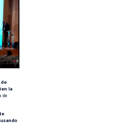
 de
ien la
a de
te
, usando