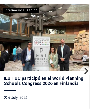
Internacionalización
Inv
IEUT UC participó en el World Planning
Ac
Schools Congress 2026 en Finlandia
enc
sos
6 July, 2026
5