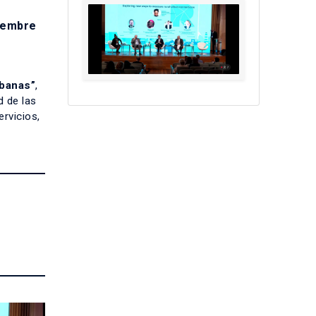
viembre
rbanas”
,
d de las
ervicios,