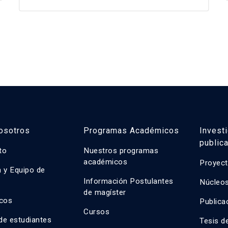
osotros
Programas Académicos
Invest
public
uto
Nuestros programas
académicos
Proyect
n y Equipo de
n
Información Postulantes
Núcleos
de magíster
cos
Publica
Cursos
de estudiantes
Tesis d