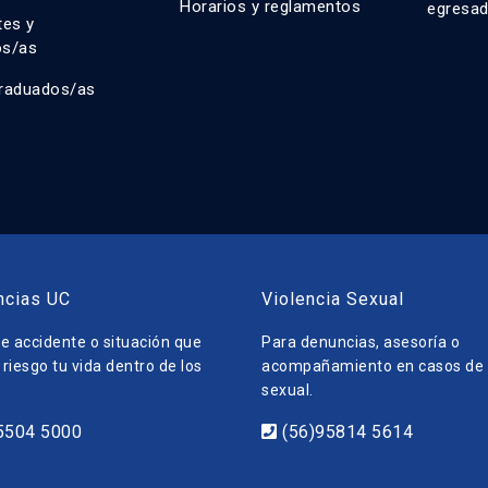
Horarios y reglamentos
egresa
tes y
os/as
raduados/as
ncias UC
Violencia Sexual
e accidente o situación que
Para denuncias, asesoría o
riesgo tu vida dentro de los
acompañamiento en casos de v
sexual.
5504 5000
(56)95814 5614