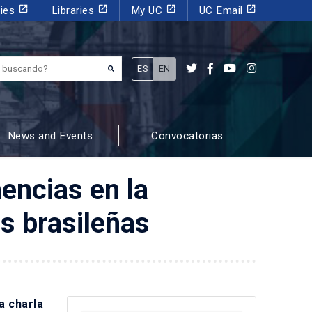
launch
launch
launch
launch
dies
Libraries
My UC
UC Email
¿Qué estás buscando?
ES
EN
News and Events
Convocatorias
encias en la
is brasileñas
la charla