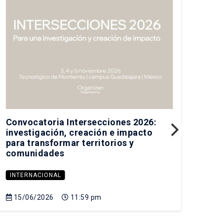
Convocatoria Intersecciones 2026:
Pre
investigación, creación e impacto
his
para transformar territorios y
Fer
comunidades
INTERNACIONAL
IN
15/06/2026
11:59 pm
21
Sa