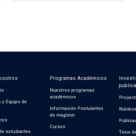
Campus Lo Contador UC
osotros
Programas Académicos
Invest
public
uto
Nuestros programas
académicos
Proyect
n y Equipo de
n
Información Postulantes
Núcleos
de magíster
cos
Publica
Cursos
de estudiantes
Tesis d