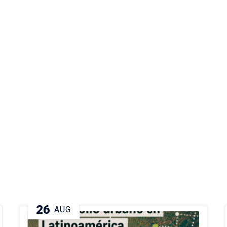
a la agenda del Instituto >
26
AUG