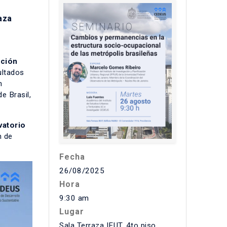
e
aza
ación
ultados
n
e Brasil,
vatorio
n de
Fecha
26/08/2025
Hora
9:30 am
Lugar
Sala Terraza IEUT, 4to piso