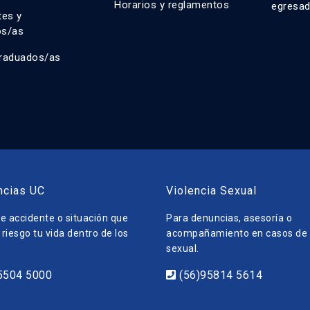
Horarios y reglamentos
egresa
tes y
os/as
raduados/as
ncias UC
Violencia Sexual
e accidente o situación que
Para denuncias, asesoría o
riesgo tu vida dentro de los
acompañamiento en casos de v
sexual.
5504 5000
(56)95814 5614