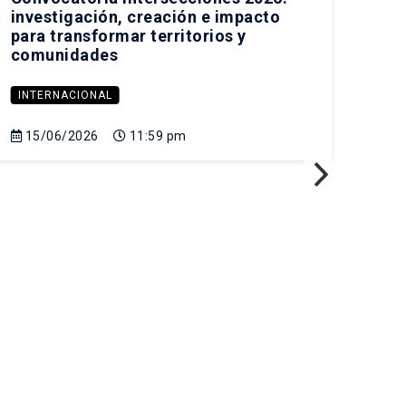
Fer
investigación, creación e impacto
para transformar territorios y
comunidades
IN
INTERNACIONAL
21
15/06/2026
11:59 pm
Sa
Cam