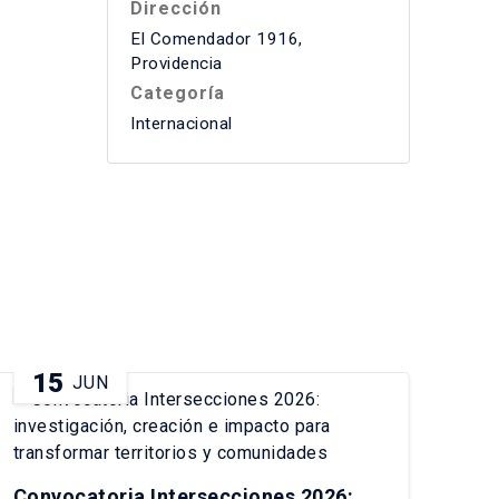
Dirección
El Comendador 1916,
Providencia
Categoría
Internacional
15
2
JUN
Pre
his
Convocatoria Intersecciones 2026: