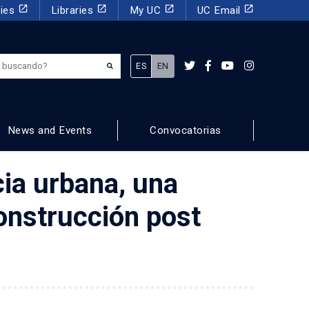
launch
launch
launch
launch
dies
Libraries
My UC
UC Email
¿Qué estás buscando?
ES
EN
News and Events
Convocatorias
cia urbana, una
onstrucción post