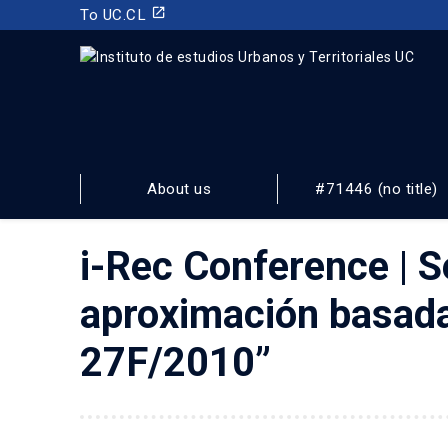
launch
To UC.CL
INSTITUTO DE ESTUDIOS URBANOS
Y TERRITORIALES
About us
#71446 (no title)
FACULTAD DE ARQUITECTURA, DISEÑO Y ESTUDIOS URBA
i-Rec Conference | S
aproximación basada
27F/2010”