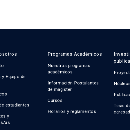
osotros
Programas Académicos
Invest
public
uto
Nuestros programas
académicos
Proyect
n y Equipo de
n
Información Postulantes
Núcleos
de magíster
cos
Publica
Cursos
de estudiantes
Tesis d
Horarios y reglamentos
egresa
tes y
os/as