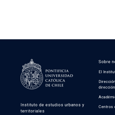
Contador UC
Sobre n
El Instit
Direcció
direcció
Académi
Instituto de estudios urbanos y
Centros 
territoriales