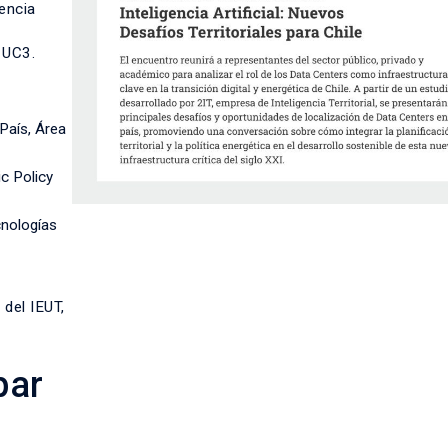
gencia
 UC3.
País, Área
c Policy
cnologías
del IEUT,
par