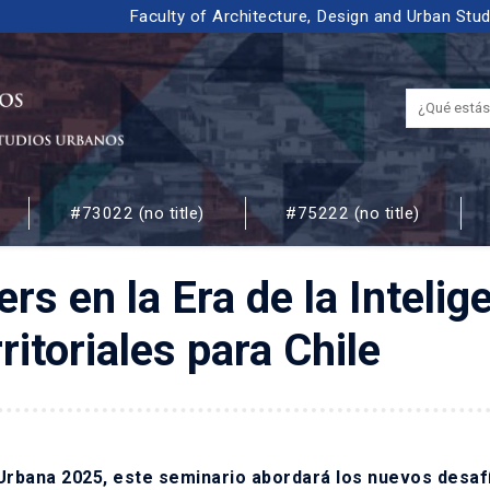
Faculty of Architecture, Design and Urban Stu
#73022 (no title)
#75222 (no title)
 URBANOS
s en la Era de la Inteligen
itoriales para Chile
 Urbana 2025, este seminario abordará los nuevos desaf