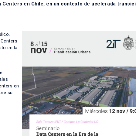
ta Centers en Chile, en un contexto de acelerada transic
lico,
a Centers
cto en la
de
ales
enters en
bre su