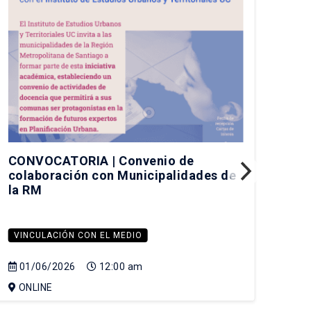
CONVOCATORIA | Convenio de
Sem
colaboración con Municipalidades de
Núc
la RM
Des
VINCULACIÓN CON EL MEDIO
VI
01/06/2026
12:00 am
23
ONLINE
Au
Edif