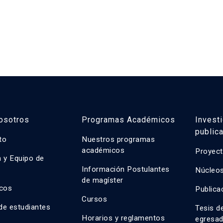
osotros
Programas Académicos
Invest
public
uto
Nuestros programas
académicos
Proyect
n y Equipo de
n
Información Postulantes
Núcleos
de magíster
cos
Publica
Cursos
de estudiantes
Tesis d
Horarios y reglamentos
egresa