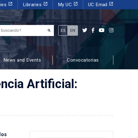
launch
launch
launch
launch
dies
Libraries
My UC
UC Email
¿Qué estás buscando?
ES
EN
News and Events
Convocatorias
cia Artificial:
íos