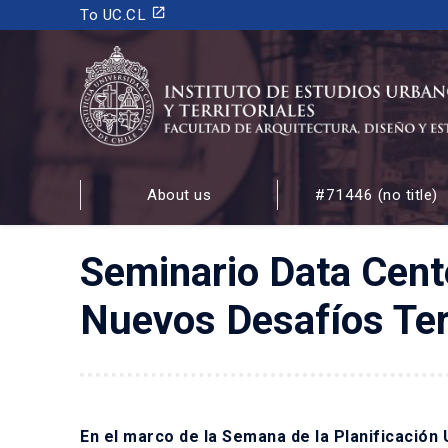
launch
To UC.CL
INSTITUTO DE ESTUDIOS URBANOS
Y TERRITORIALES
About us
#71446 (no title)
FACULTAD DE ARQUITECTURA, DISEÑO Y ESTUDIOS
Seminario Data Center
Nuevos Desafíos Terr
En el marco de la Semana de la Planificación