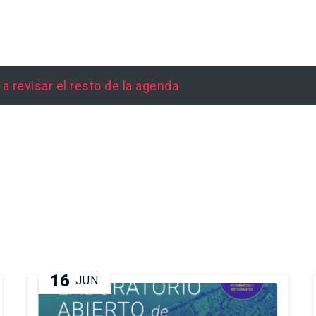
a revisar el resto de la agenda
16
JUN