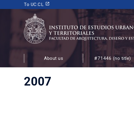
launch
To UC.CL
INSTITUTO DE ESTUDIOS URBANOS
Y TERRITORIALES
About us
#71446 (no title)
FACULTAD DE ARQUITECTURA, DISEÑO Y ESTUDIOS
2007