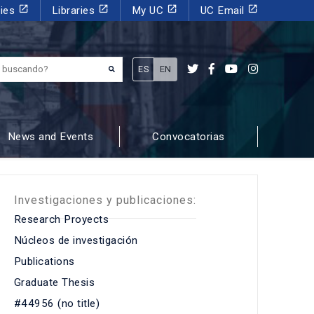
launch
launch
launch
launch
dies
Libraries
My UC
UC Email
¿Qué estás buscando?
ES
EN
News and Events
Convocatorias
Investigaciones y publicaciones:
Research Proyects
Núcleos de investigación
Publications
Graduate Thesis
#44956 (no title)