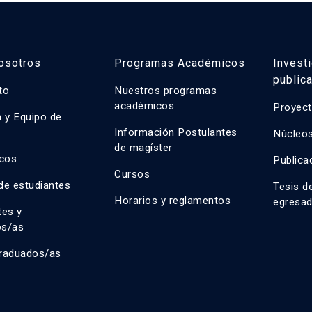
osotros
Programas Académicos
Invest
public
uto
Nuestros programas
académicos
Proyect
n y Equipo de
n
Información Postulantes
Núcleos
de magíster
cos
Publica
Cursos
de estudiantes
Tesis d
Horarios y reglamentos
egresa
tes y
os/as
raduados/as