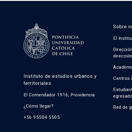
Javier Ruiz-Tagle Venero
José Rosas Vera
Sobre n
Kay Bergamini Ladrón de Guevara
Luis Fuentes Arce
El Instit
Macarena Ibarra Alonso
Direcció
direcció
Magdalena Vicuña Del Río
Académi
María Luisa Méndez Layera
Instituto de estudios urbanos y
Centros 
Óscar Figueroa Monsalve
territoriales
Estudian
Pedro Bannen Lanata
El Comendador 1916, Providencia
egresad
Piroska Ángel
¿Cómo llegar?
Red de g
Quentin Ramond
+56 95504 5505
Ricardo Truffello Robledo