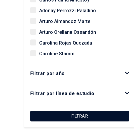
Adonay Perrozzi Paladino
Arturo Almandoz Marte
Arturo Orellana Ossandón
Carolina Rojas Quezada
Caroline Stamm
Christian Matus Madrid
Filtrar por año
Daniela Zaviezo
Felipe Irarrázaval Irarrázaval
Filtrar por línea de estudio
Felipe Link Lazo
Francisco Sabatini Downey
FILTRAR
Giovanni Vecchio
Gonzalo Salazar Preece