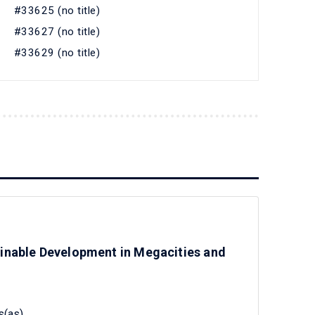
#33625 (no title)
#33627 (no title)
#33629 (no title)
ainable Development in Megacities and
s(as)