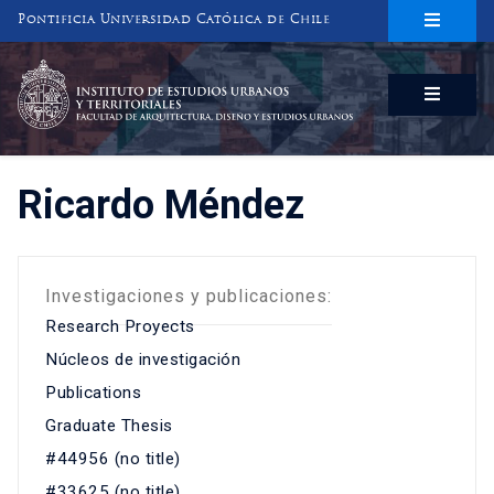
Pontificia Universidad Católica de Chile
INSTITUTO DE ESTUDIOS URBANOS
Y TERRITORIALES
FACULTAD DE ARQUITECTURA, DISEÑO Y ESTUDIOS URBANOS
Ricardo Méndez
Investigaciones y publicaciones:
Research Proyects
Núcleos de investigación
Publications
Graduate Thesis
#44956 (no title)
#33625 (no title)