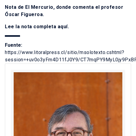
Nota de El Mercurio, donde comenta el profesor
Óscar Figueroa.
Lee la nota completa
aquí
.
Fuente:
https://www.litoralpress.cl/sitio/msolotexto.cshtml?
session=+uv0o3yFm4D11fJ0Y9/CT7mqPY9MyL0jy9PxB