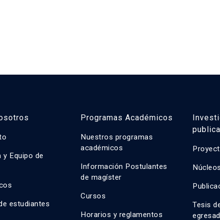
osotros
Programas Académicos
Invest
public
uto
Nuestros programas
académicos
Proyect
n y Equipo de
n
Información Postulantes
Núcleos
de magíster
cos
Publica
Cursos
de estudiantes
Tesis d
Horarios y reglamentos
egresa