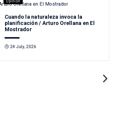
Opinión
Opi
Cuando la naturaleza invoca la
planificación / Arturo Orellana en El
Mostrador
24 July, 2026
Pre
Tag
2