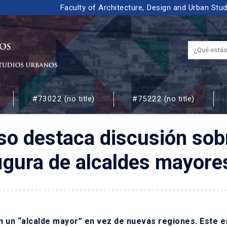
Faculty of Architecture, Design and Urban Stu
#73022 (no title)
#75222 (no title)
 URBANOS
íso destaca discusión sob
figura de alcaldes mayore
n un “alcalde mayor” en vez de nuevas regiones. Este e