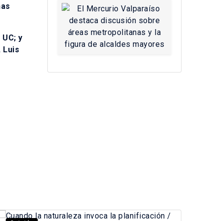
nas
 UC; y
 Luis