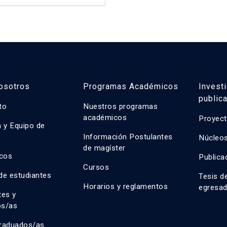
 Los resultados del
osotros
Programas Académicos
Invest
public
uto
Nuestros programas
académicos
Proyect
n y Equipo de
n
Información Postulantes
Núcleos
de magíster
cos
Publica
Cursos
de estudiantes
Tesis d
Horarios y reglamentos
egresa
tes y
os/as
raduados/as