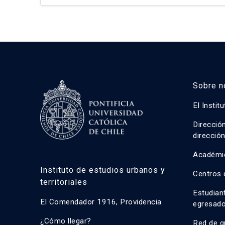
experimento de preferencias declaradas (PD).
experimento […]
Sobre n
El Instit
Direcció
direcció
Académi
Instituto de estudios urbanos y
Centros 
territoriales
Estudian
El Comendador 1916, Providencia
egresad
¿Cómo llegar?
Red de g