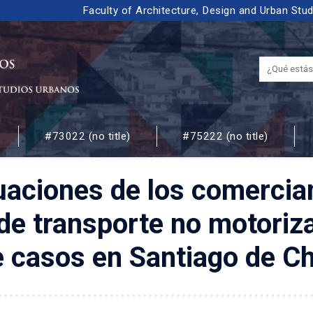
Faculty of Architecture, Design and Urban Stu
#73022 (no title)
#75222 (no title)
 URBANOS
aciones de los comercian
de transporte no motoriz
e casos en Santiago de Ch