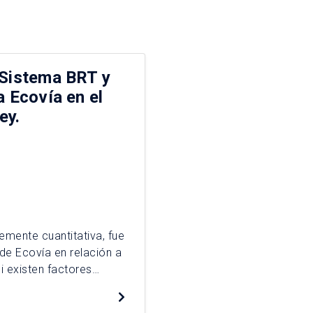
 Sistema BRT y
a Ecovía en el
ey.
emente cuantitativa, fue
 de Ecovía en relación a
i existen factores
su utilización.
ntos: una encuesta y un