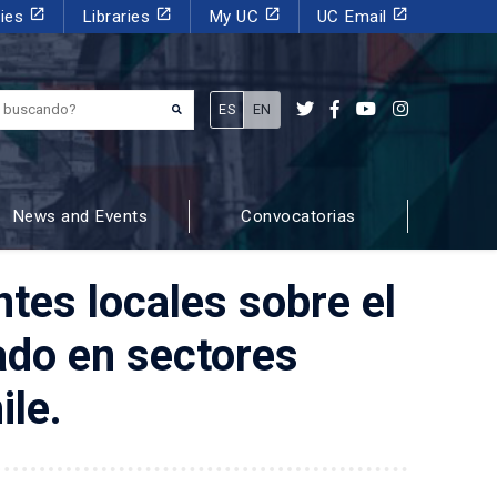
launch
launch
launch
launch
dies
Libraries
My UC
UC Email
¿Qué estás buscando?
ES
EN
News and Events
Convocatorias
tes locales sobre el
ado en sectores
ile.