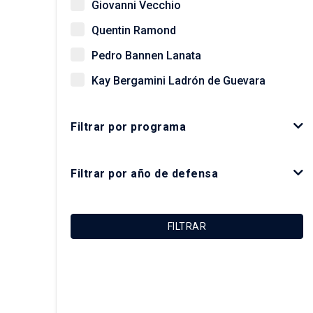
Giovanni Vecchio
Quentin Ramond
Pedro Bannen Lanata
Kay Bergamini Ladrón de Guevara
Paz Concha Méndez
Filtrar por programa
Óscar Figueroa Monsalve
Luis Fuentes Arce
Filtrar por año de defensa
Macarena Ibarra Alonso
Felipe Link Lazo
FILTRAR
Christian Matus Madrid
Roberto Moris Iturrieta
Arturo Orellana Ossandón
Carolina Rojas Quezada