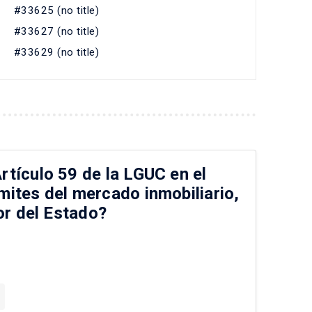
#33625 (no title)
#33627 (no title)
#33629 (no title)
rtículo 59 de la LGUC en el
mites del mercado inmobiliario,
dor del Estado?