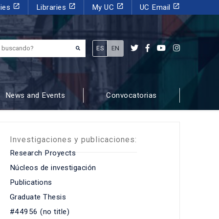
launch
launch
launch
launch
dies
Libraries
My UC
UC Email
¿Qué estás buscando?
ES
EN
News and Events
Convocatorias
Investigaciones y publicaciones:
Research Proyects
Núcleos de investigación
Publications
Graduate Thesis
#44956 (no title)