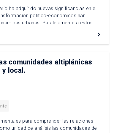
ario ha adquirido nuevas significancias en el
ransformación político-económicos han
dinámicas urbanas. Paralelamente a estos
ha aumentado de manera gravitante, y su
las comunidades altiplánicas
 y local.
ente
damentales para comprender las relaciones
como unidad de análisis las comunidades de