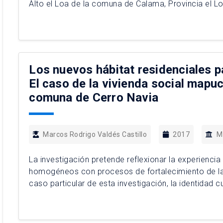
Alto el Loa de la comuna de Calama, Provincia el L
conclusiones analíticas: La negación sistemática po
autodeterminación de los […]
Los nuevos hábitat residenciales p
El caso de la vivienda social mapuch
comuna de Cerro Navia
Marcos Rodrigo Valdés Castillo
2017
M
La investigación pretende reflexionar la experienci
homogéneos con procesos de fortalecimiento de las
caso particular de esta investigación, la identidad
luces de cómo estos nuevos hábitats residenciales
MINVU han sido ocupados por dicha […]