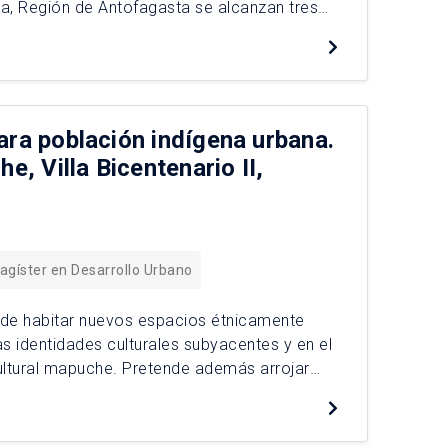
oa, Región de Antofagasta se alcanzan tres
r parte del Estado en reconocer la
ara población indígena urbana.
e, Villa Bicentenario II,
agíster en Desarrollo Urbano
a de habitar nuevos espacios étnicamente
 identidades culturales subyacentes y en el
 cultural mapuche. Pretende además arrojar
 para población mapuche impulsados por el