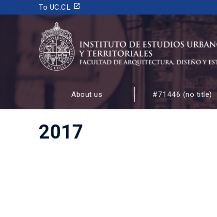
launch
To UC.CL
INSTITUTO DE ESTUDIOS URBANOS
Y TERRITORIALES
About us
#71446 (no title)
FACULTAD DE ARQUITECTURA, DISEÑO Y ESTUDIOS
2017