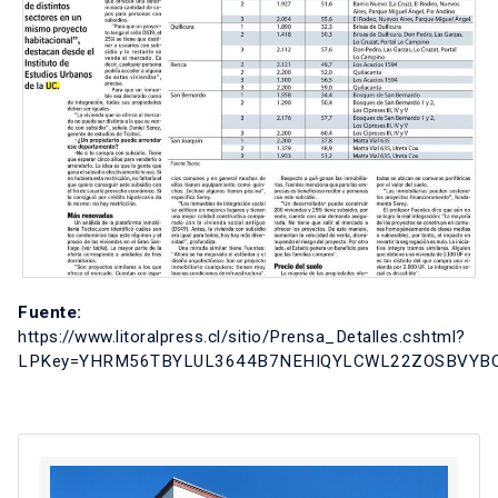
Fuente:
https://www.litoralpress.cl/sitio/Prensa_Detalles.cshtml?
LPKey=YHRM56TBYLUL3644B7NEHIQYLCWL22ZOSBVY