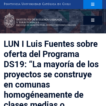
Pontificia Universidad Católica de Chile
INSTITUTO DE ESTUDIOS URBANOS
Y TERRITORIALES
FACULTAD DE ARQUITECTURA, DISEÑO Y ESTUDIOS URBANOS
LUN I Luis Fuentes sobre
oferta del Programa
DS19: “La mayoría de los
proyectos se construye
en comunas
homogéneamente de
clases medias o