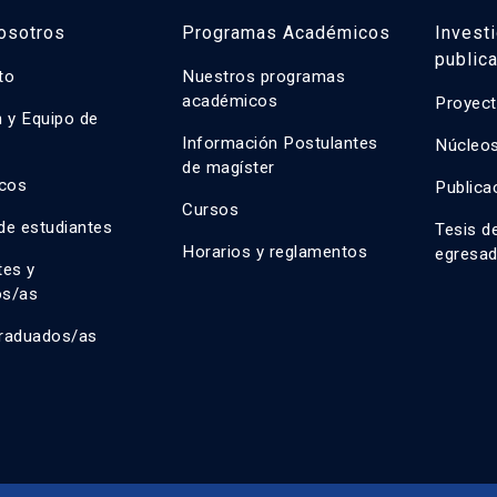
osotros
Programas Académicos
Invest
public
uto
Nuestros programas
académicos
Proyect
n y Equipo de
n
Información Postulantes
Núcleos
de magíster
cos
Publica
Cursos
de estudiantes
Tesis d
Horarios y reglamentos
egresa
tes y
os/as
raduados/as