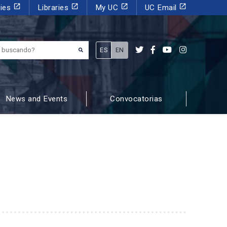
launch
launch
launch
launch
dies
Libraries
My UC
UC Email
¿Qué estás buscando?
ES
EN
News and Events
Convocatorias