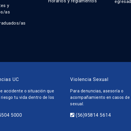
Horarios y reglamentos
egresa
tes y
os/as
raduados/as
ncias UC
Violencia Sexual
e accidente o situación que
Para denuncias, asesoría o
riesgo tu vida dentro de los
acompañamiento en casos de v
sexual.
5504 5000
(56)95814 5614