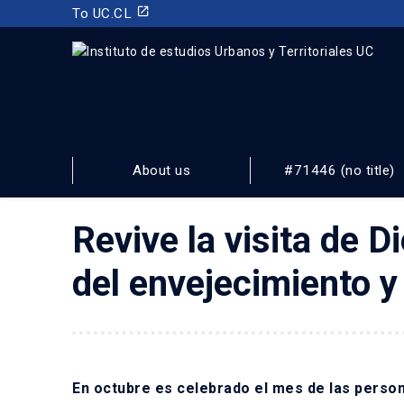
launch
To UC.CL
INSTITUTO DE ESTUDIOS URBANOS
Y TERRITORIALES
About us
#71446 (no title)
FACULTAD DE ARQUITECTURA, DISEÑO Y ESTUDIOS URBA
Revive la visita de 
del envejecimiento y
En octubre es celebrado el mes de las person