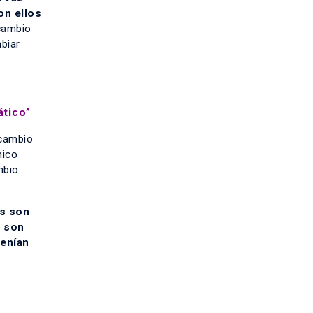
on ellos
cambio
mbiar
ático”
 cambio
mico
mbio
os son
r son
tenían