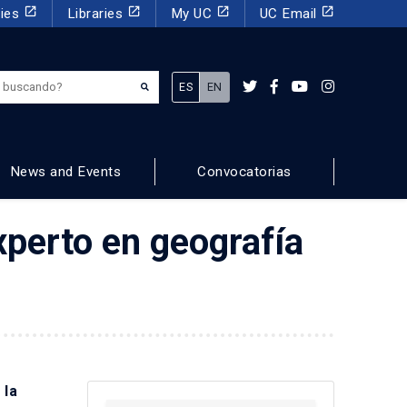
launch
launch
launch
launch
dies
Libraries
My UC
UC Email
¿Qué estás buscando?
ES
EN
News and Events
Convocatorias
xperto en geografía
 la