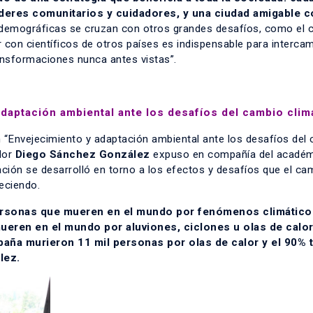
deres comunitarios y cuidadores, y una ciudad amigable c
 demográficas se cruzan con otros grandes desafíos, como el 
r con científicos de otros países es indispensable para interca
ransformaciones nunca antes vistas”.
daptación ambiental ante los desafíos del cambio clim
n “Envejecimiento y adaptación ambiental ante los desafíos del
dor
Diego Sánchez González
expuso en compañía del acadé
ación se desarrolló en torno a los efectos y desafíos que el ca
eciendo.
personas que mueren en el mundo por fenómenos climátic
eren en el mundo por aluviones, ciclones u olas de calo
aña murieron 11 mil personas por olas de calor y el 90% 
lez.