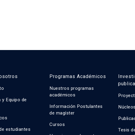
osotros
Programas Académicos
Invest
public
uto
Nuestros programas
académicos
Proyect
n y Equipo de
n
Información Postulantes
Núcleos
de magíster
cos
Publica
Cursos
de estudiantes
Tesis d