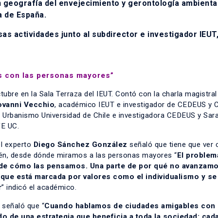
 geografía del envejecimiento y gerontología ambiental
a de España.
rsas actividades junto al subdirector e investigador IEUT
s con las personas mayores”
ubre en la Sala Terraza del IEUT. Contó con la charla magistral
ovanni Vecchio
, académico IEUT e investigador de CEDEUS y 
y Urbanismo Universidad de Chile e investigadora CEDEUS y Sar
VE UC.
el experto
Diego Sánchez González
señaló que tiene que ver 
ién, desde dónde miramos a las personas mayores “
El problem
sde cómo las pensamos. Una parte de por qué no avanzam
d que está marcada por valores como el individualismo y se
r
” indicó el académico.
señaló que “
Cuando hablamos de ciudades amigables con 
 de una estrategia que beneficia a toda la sociedad: cad