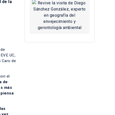
 de la
,
 de
CEVE UC,
a Caro de
con el
a de
os más
 piensa
las
a vez