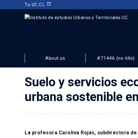
launch
To UC.CL
INSTITUTO DE ESTUDIOS URBANOS
Y TERRITORIALES
About us
#71446 (no title)
FACULTAD DE ARQUITECTURA, DISEÑO Y ESTUDIOS URBA
Suelo y servicios ec
urbana sostenible en
La profesora Carolina Rojas, subdirectora de 