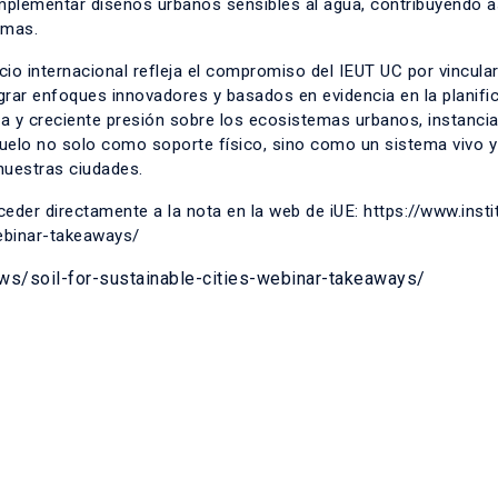
plementar diseños urbanos sensibles al agua, contribuyendo as
emas.
cio internacional refleja el compromiso del IEUT UC por vincula
grar enfoques innovadores y basados en evidencia en la planifi
ática y creciente presión sobre los ecosistemas urbanos, instanc
suelo no solo como soporte físico, sino como un sistema vivo y
 nuestras ciudades.
der directamente a la nota en la web de iUE: https://www.insti
webinar-takeaways/
ews/soil-for-sustainable-cities-webinar-takeaways/