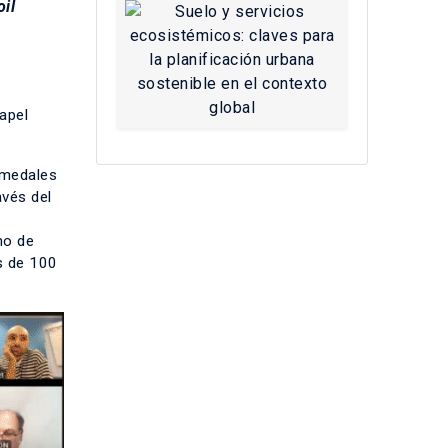
il
l
apel
umedales
avés del
mo de
s de 100