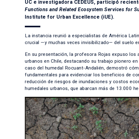
UC e investigadora CEDEUS, participó recien
Functions and Related Ecosystem Services for Su
Institute for Urban Excellence (iUE)
.
La instancia reunió a especialistas de América Lati
crucial —y muchas veces invisibilizado— del suelo en
En su presentación, la profesora Rojas expuso los a
urbanos en Chile, destacando su trabajo pionero en 
caso del humedal Rocuant-Andalién, demostró cómo l
fundamentales para evidenciar los beneficios de c
reducción de riesgos de inundaciones y costos eco
humedales urbanos, que abarcan más de 13.000 hectá