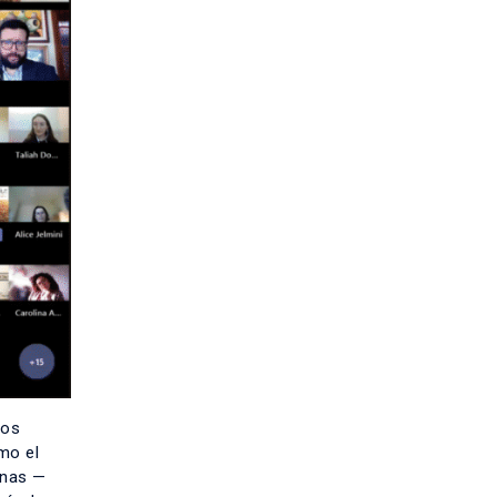
los
mo el
enas —