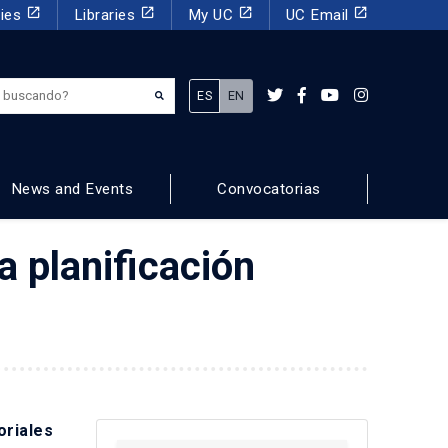
launch
launch
launch
launch
dies
Libraries
My UC
UC Email
¿Qué estás buscando?
ES
EN
News and Events
Convocatorias
a planificación
oriales