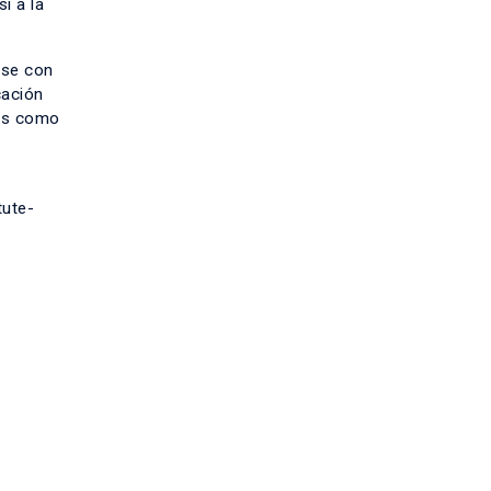
í a la
rse con
cación
ias como
tute-