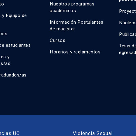
uto
Nuestros programas
académicos
Proyect
n y Equipo de
n
Información Postulantes
Núcleos
de magíster
cos
Publica
Cursos
de estudiantes
Tesis d
Horarios y reglamentos
egresa
tes y
os/as
raduados/as
ncias UC
Violencia Sexual