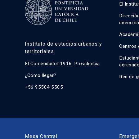
El Instit
Direcció
direcció
Académi
Instituto de estudios urbanos y
Centros 
territoriales
Estudian
El Comendador 1916, Providencia
egresad
¿Cómo llegar?
Red de g
+56 95504 5505
Mesa Central
Emerge