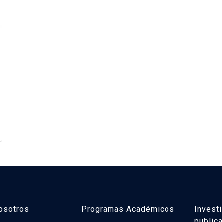
osotros
Programas Académicos
Invest
public