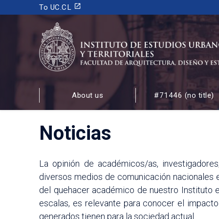
launch
To UC.CL
INSTITUTO DE ESTUDIOS URBANOS
Y TERRITORIALES
About us
#71446 (no title)
FACULTAD DE ARQUITECTURA, DISEÑO Y ESTUDIOS
Noticias
La opinión de académicos/as, investigadores
diversos medios de comunicación nacionales e 
del quehacer académico de nuestro Instituto en
escalas, es relevante para conocer el impacto
generados tienen para la sociedad actual.