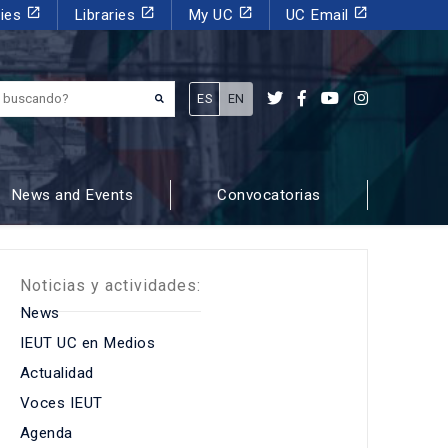
launch
launch
launch
launch
dies
Libraries
My UC
UC Email
¿Qué estás buscando?
ES
EN
News and Events
Convocatorias
Noticias y actividades:
News
IEUT UC en Medios
Actualidad
Voces IEUT
Agenda