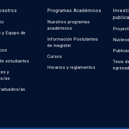
osotros
Programas Académicos
Invest
public
uto
Nuestros programas
académicos
Proyect
n y Equipo de
n
Información Postulantes
Núcleos
de magíster
cos
Publica
Cursos
de estudiantes
Tesis d
Horarios y reglamentos
egresa
tes y
os/as
raduados/as