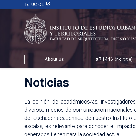
launch
To UC.CL
INSTITUTO DE ESTUDIOS URBANOS
Y TERRITORIALES
About us
#71446 (no title)
FACULTAD DE ARQUITECTURA, DISEÑO Y ESTUDIOS
Noticias
La opinión de académicos/as, investigadores
diversos medios de comunicación nacionales e 
del quehacer académico de nuestro Instituto en
escalas, es relevante para conocer el impacto
generados tienen para la sociedad actual.