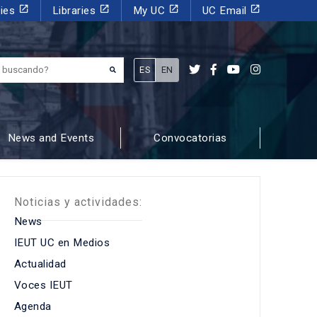
launch
launch
launch
launch
dies
Libraries
My UC
UC Email
¿Qué estás buscando?
ES
EN
News and Events
Convocatorias
Noticias y actividades:
News
IEUT UC en Medios
Actualidad
Voces IEUT
Agenda