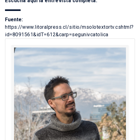
Escucha
aquí
la entrevista completa.
Fuente:
https://www.litoralpress.cl/sitio/msolotextortv.cshtml?
id=8091561&idT=612&carp=segunivcatolica