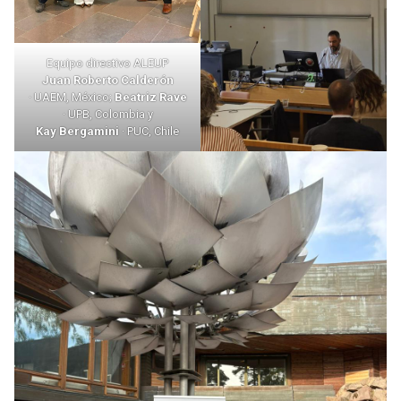
Equipo directivo ALEUP
Juan Roberto Calderón
· UAEM, México;
Beatriz Rave
· UPB, Colombia y
Kay Bergamini
· PUC, Chile