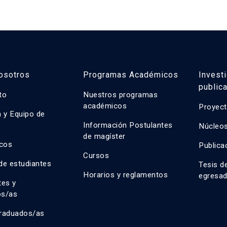
osotros
Programas Académicos
Invest
public
uto
Nuestros programas
académicos
Proyect
n y Equipo de
n
Información Postulantes
Núcleos
de magíster
cos
Publica
Cursos
de estudiantes
Tesis d
Horarios y reglamentos
egresa
tes y
os/as
raduados/as