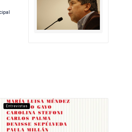
cipal
Entrevistas
Ent