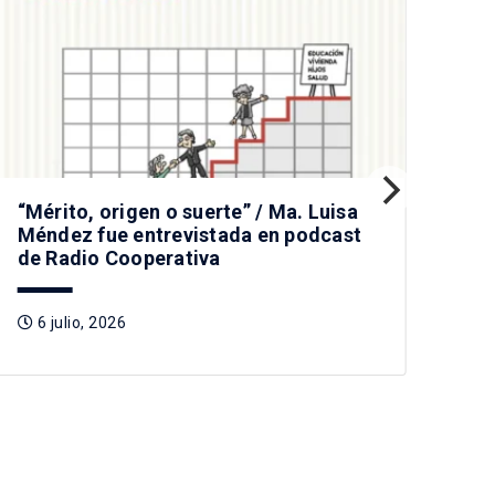
“Mérito, origen o suerte” / Ma. Luisa
Pr
Méndez fue entrevistada en podcast
nue
de Radio Cooperativa
a I
Rad
6 julio, 2026
2