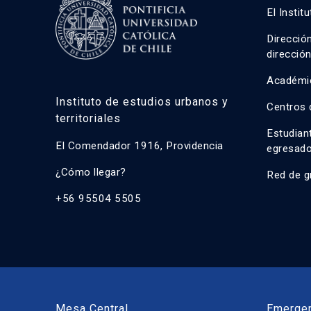
El Instit
Direcció
direcció
Académi
Instituto de estudios urbanos y
Centros 
territoriales
Estudian
El Comendador 1916, Providencia
egresad
¿Cómo llegar?
Red de g
+56 95504 5505
Mesa Central
Emerge