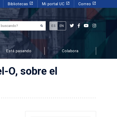
launch
launch
launch
Bibliotecas
Mi portal UC
Correo
¿Qué estás buscando?
ES
EN
Está pasando
Colabora
l-O, sobre el