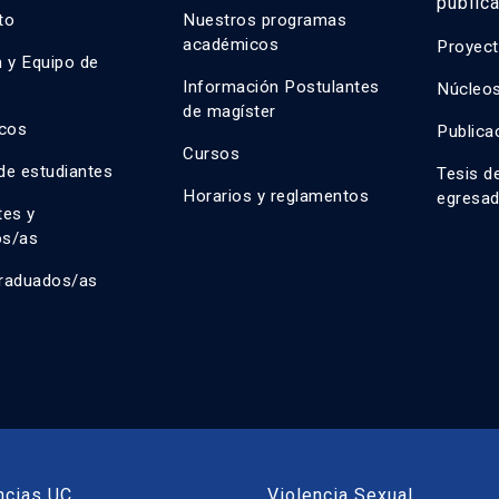
public
uto
Nuestros programas
académicos
Proyect
n y Equipo de
n
Información Postulantes
Núcleos
de magíster
cos
Publica
Cursos
de estudiantes
Tesis d
Horarios y reglamentos
egresa
tes y
os/as
raduados/as
ncias UC
Violencia Sexual