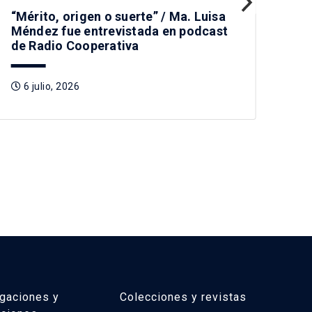
“Mérito, origen o suerte” / Ma. Luisa
Pr
Méndez fue entrevistada en podcast
nue
de Radio Cooperativa
a I
Rad
6 julio, 2026
2
igaciones y
Colecciones y revistas