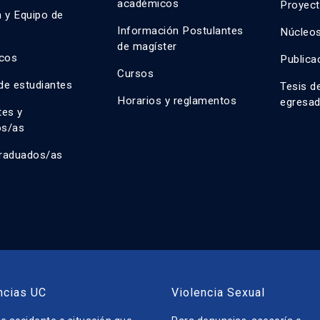
académicos
Proyect
n y Equipo de
n
Información Postulantes
Núcleos
de magíster
cos
Publica
Cursos
de estudiantes
Tesis d
Horarios y reglamentos
egresa
tes y
os/as
raduados/as
ncias UC
Violencia Sexual