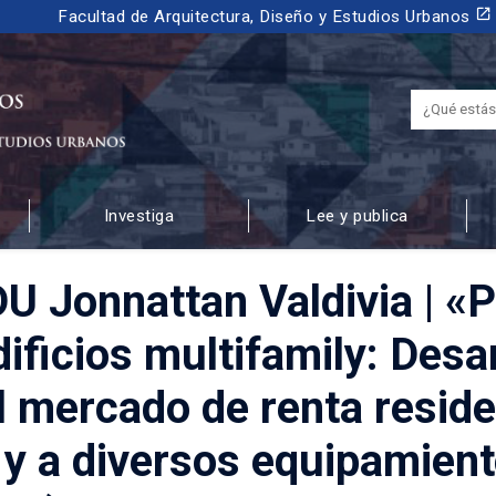
launch
Facultad de Arquitectura, Diseño y Estudios Urbanos
Investiga
Lee y publica
 URBANOS
U Jonnattan Valdivia | «
dificios multifamily: Desar
l mercado de renta residen
y a diversos equipamient