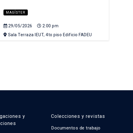
MAGÍSTER
MA
29/05/2026
2:00 pm
05
Sala Terraza IEUT, 4to piso Edificio FADEU
Sa
igaciones y
Colecciones y revistas
aciones
Documentos de trabajo