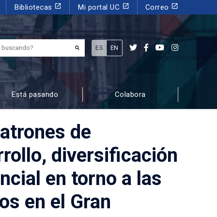
launch
launch
launch
Bibliotecas
Mi portal UC
Correo
¿Qué estás buscando?
ES
EN
Está pasando
Colabora
Patrones de
rollo, diversificación
cial en torno a las
os en el Gran