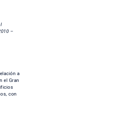
l
2010 –
relación a
n el Gran
ificios
ios, con