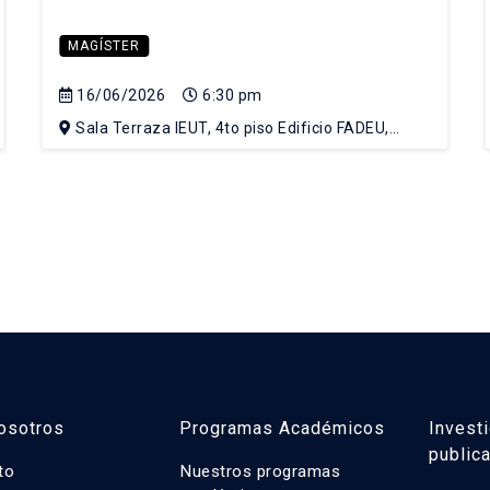
MAGÍSTER
16/06/2026
6:30 pm
Sala Terraza IEUT, 4to piso Edificio FADEU,
Campus Lo Contador UC
osotros
Programas Académicos
Invest
public
uto
Nuestros programas