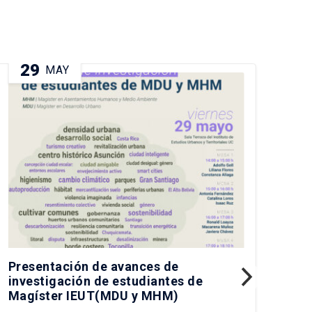
29
0
MAY
Presentación de avances de
Pre
investigación de estudiantes de
IEU
Magíster IEUT(MDU y MHM)