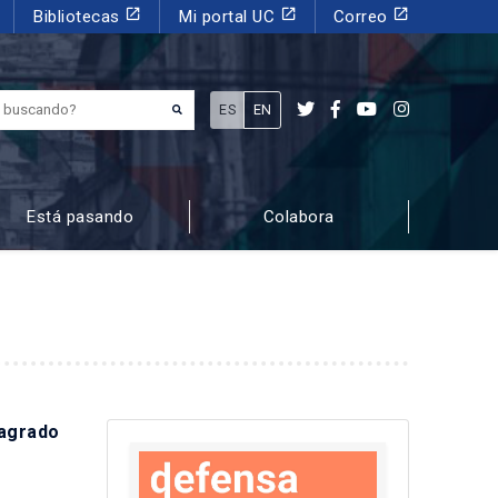
launch
launch
launch
Bibliotecas
Mi portal UC
Correo
¿Qué estás buscando?
ES
EN
Está pasando
Colabora
 agrado