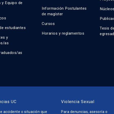
n y Equipo de
n
Información Postulantes
Núcleos
de magíster
cos
Publica
Cursos
de estudiantes
Tesis d
Horarios y reglamentos
egresa
tes y
os/as
raduados/as
ncias UC
Violencia Sexual
e accidente o situación que
Para denuncias, asesoría o