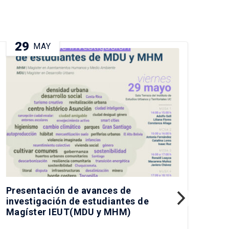
29
0
MAY
Presentación de avances de
Pre
investigación de estudiantes de
IEU
Magíster IEUT(MDU y MHM)