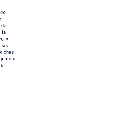
ado
e
e la
 la
, la
 las
 dichas
 junto a
as