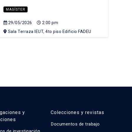
MAGÍSTER
MA
29/05/2026
2:00 pm
05
Sala Terraza IEUT, 4to piso Edificio FADEU
Sa
igaciones y
Colecciones y revistas
aciones
Documentos de trabajo
os de investigación