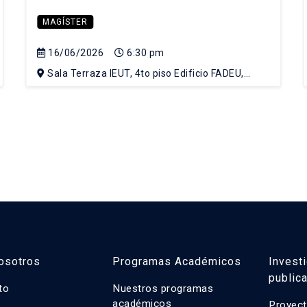
MAGÍSTER
16/06/2026
6:30 pm
Sala Terraza IEUT, 4to piso Edificio FADEU,
Campus Lo Contador UC
osotros
Programas Académicos
Invest
public
uto
Nuestros programas
académicos
Proyect