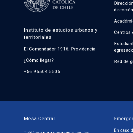
Direcció
direcció
Académi
Instituto de estudios urbanos y
Centros 
territoriales
Estudian
El Comendador 1916, Providencia
egresad
¿Cómo llegar?
Red de g
+56 95504 5505
Mesa Central
Emerge
En caso d
Teléfono para comunicar con las