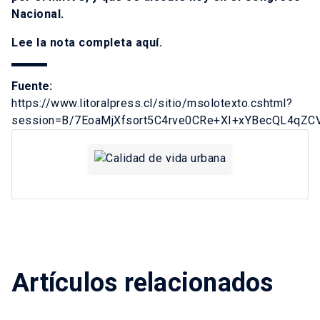
Nacional.
Lee la nota completa
aquí
.
Fuente:
https://www.litoralpress.cl/sitio/msolotexto.cshtml?
session=B/7EoaMjXfsort5C4rve0CRe+XI+xYBecQL4qZC
Artículos relacionados