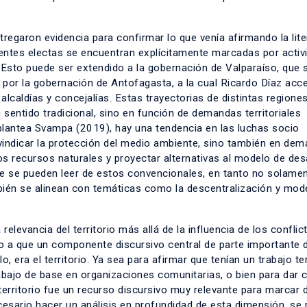
tregaron evidencia para confirmar lo que venía afirmando la lite
entes
electas se encuentran explícitamente marcadas por acti
 Esto puede ser extendido a la gobernación de Valparaíso, que 
 por la gobernación de Antofagasta, a la cual Ricardo Díaz acc
caldías y concejalías. Estas trayectorias de distintas regiones
entido tradicional, sino en función de demandas territoriales
plantea Svampa (2019), hay una tendencia en las luchas socio
vindicar la protección del medio ambiente, sino también en de
os recursos naturales y proyectar alternativas al modelo de des
que se pueden leer de estos convencionales, en tanto no solame
mbién se alinean con temáticas como la descentralización y mod
elevancia del territorio más allá de la influencia de los confli
bido a que un componente discursivo central de parte importante 
lo
, era el territorio. Ya sea para afirmar que tenían un trabajo ter
abajo de base en organizaciones comunitarias, o bien para dar 
territorio fue un recurso discursivo muy relevante para marcar 
necesario hacer un análisis en profundidad de esta dimensión, se