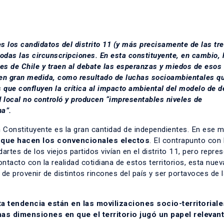
 los candidatos del distrito 11 (y más precisamente de
las tr
todas las circunscripciones. En esta constituyente, en cambio,
es de Chile y traen al debate las esperanzas y miedos de esos 
 en gran medida, como resultado de luchas socioambientales q
que confluyen la crítica al impacto ambiental del modelo de d
ad local no controló y producen “impresentables niveles de
na”.
 Constituyente es la gran cantidad de independientes. En ese 
io que hacen los convencionales electos
. El contrapunto con 
artes de los viejos partidos vivían en el distrito 11, pero repre
ontacto con la realidad cotidiana de estos territorios, esta nuev
e provenir de distintos rincones del país y ser portavoces de 
a tendencia están en las movilizaciones socio-territoriale
nas dimensiones en que el territorio jugó un papel relevant