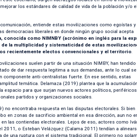
ejorar los estándares de calidad de vida de la población y/o e
 comunicación, entiende estas movilizaciones como egoístas y 
as democracias liberales en donde ningún grupo social acepta
ca, conocida como NIMNBY (acrónimo en inglés para la exp
s de la multiplicidad y sistematicidad de estas movilizacion
 los recientemente electos convencionales y el territorio
.
movilizaciones suelen partir de una situación NIMBY, han tendido 
stado de dar respuesta legitima a sus demandas, ante lo cual se
 componente anti-centralistas fuerte. En ese sentido, estas
mplitud temática. Delamaza (2019) plantea que la acumulació
 espacio para que surjan nuevos actores políticos, periféricos
icionales partidos y organizaciones sociales.
) no encontraba respuesta en las disputas electorales. Si bien
bo en zonas de sacrificio
ambiental en esa dirección, aun no e
es en las contiendas electorales. Lejos de eso, actores como Ivá
del 2011, o Esteban Velázquez (Calama 2011) tendían a alinear
a de una ruptura con el sistema tradicional. El primero no sola