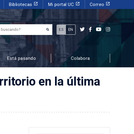
launch
launch
launch
Bibliotecas
Mi portal UC
Correo
¿Qué estás buscando?
ES
EN
Está pasando
Colabora
ritorio en la última