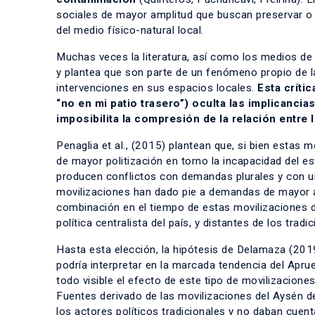
sociales de mayor amplitud que buscan preservar o m
del medio físico-natural local.
Muchas veces la literatura, así como los medios de
y plantea que son parte de un fenómeno propio de l
intervenciones en sus espacios locales.
Esta críti
“no en mi patio trasero”) oculta las implicancia
imposibilita la compresión de la relación entre
Penaglia et al., (2015) plantean que, si bien estas 
de mayor politización en torno la incapacidad del e
producen conflictos con demandas plurales y con un
movilizaciones han dado pie a demandas de mayor a
combinación en el tiempo de estas movilizaciones da
política centralista del país, y distantes de los trad
Hasta esta elección, la hipótesis de Delamaza (2019
podría interpretar en la marcada tendencia del
Aprue
todo visible el efecto de este tipo de movilizacion
Fuentes derivado de las movilizaciones del Aysén 
los actores políticos tradicionales y no daban cuent