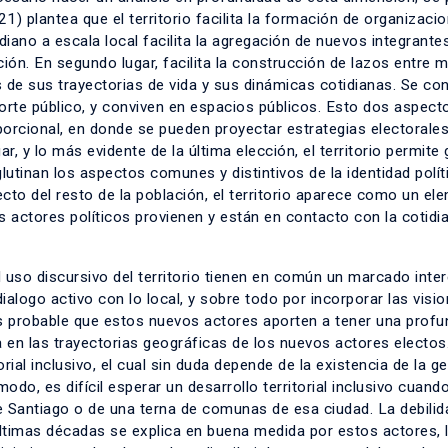
1) plantea que el territorio facilita la formación de organizaci
iano a escala local facilita la agregación de nuevos integrantes
ión. En segundo lugar, facilita la construcción de lazos entre m
 de sus trayectorias de vida y sus dinámicas cotidianas. Se co
sporte público, y conviven en espacios públicos. Esto dos aspec
porcional, en donde se pueden proyectar estrategias electorale
, y lo más evidente de la última elección, el territorio permite
utinan los aspectos comunes y distintivos de la identidad polít
cto del resto de la población, el territorio aparece como un el
actores políticos provienen y están en contacto con la cotidi
l uso discursivo del territorio tienen en común un marcado inte
ialogo activo con lo local, y sobre todo por incorporar las visi
 Es probable que estos nuevos actores aporten a tener una profu
a en las trayectorias geográficas de los nuevos actores electos
ial inclusivo, el cual sin duda depende de la existencia de la g
odo, es difícil esperar un desarrollo territorial inclusivo cuand
e Santiago o de una terna de comunas de esa ciudad. La debilid
 últimas décadas se explica en buena medida por estos actores, 