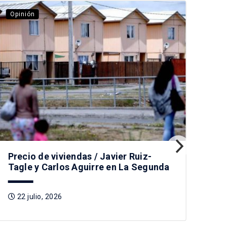
Opinión
Opi
Des
no 
1
Precio de viviendas / Javier Ruiz-
Tagle y Carlos Aguirre en La Segunda
22 julio, 2026