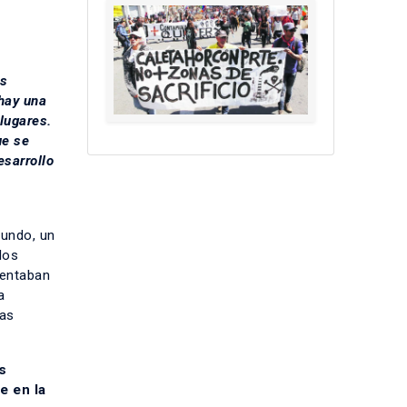
es
 hay una
lugares.
ue se
esarrollo
mundo, un
los
sentaban
a
las
s
e en la