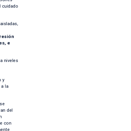
l cuidado
aisladas,
resión
es, e
a niveles
n y
 a la
 se
ran del
n
se con
mente