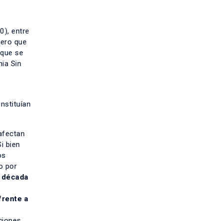
), entre
pero que
 que se
nia Sin
nstituían
afectan
i bien
os
o por
s década
frente a
ciones