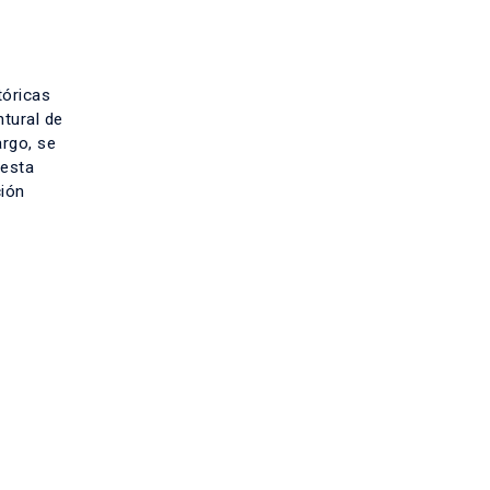
tóricas
ntural de
argo, se
 esta
ción