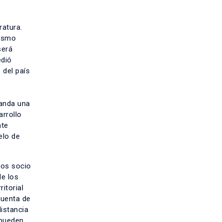
ratura.
vismo
será
edió
 del país
manda una
arrollo
nte
elo de
ctos socio
de los
ritorial
cuenta de
distancia
 pueden