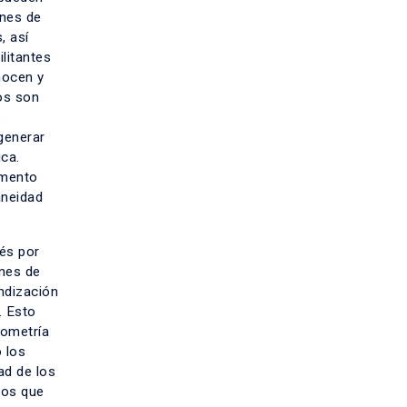
ones de
, así
ilitantes
nocen y
tos son
s
 generar
ica.
emento
aneidad
rés por
ones de
ndización
. Esto
eometría
o los
ad de los
los que