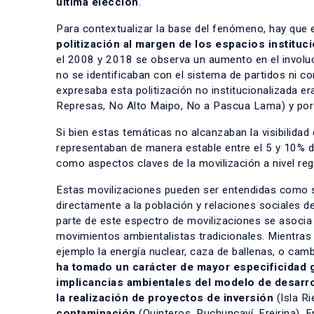
última elección
.
Para contextualizar la base del fenómeno, hay que
politización al margen de los espacios instituc
el 2008 y 2018 se observa un aumento en el involuc
no se identificaban con el sistema de partidos ni co
expresaba esta politización no institucionalizada e
Represas, No Alto Maipo, No a Pascua Lama) y por
Si bien estas temáticas no alcanzaban la visibilidad 
representaban de manera estable entre el 5 y 10% de
como aspectos claves de la movilización a nivel re
Estas movilizaciones pueden ser entendidas como so
directamente a la población y relaciones sociales d
parte de este espectro de movilizaciones se asocia
movimientos ambientalistas tradicionales. Mientras
ejemplo la energía nuclear, caza de ballenas, o camb
ha tomado un carácter de mayor especificidad g
implicancias ambientales del modelo de desarro
la realización de proyectos de inversión
(Isla R
contaminación
(Quinteros, Puchuncaví, Freirina). 