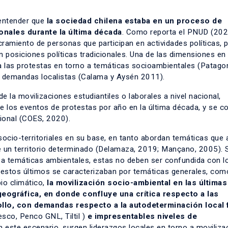
 entender que
la sociedad chilena estaba en un proceso de
ionales durante la última década
. Como reporta el PNUD (2020
ramiento de personas que participan en actividades políticas, 
n posiciones políticas tradicionales. Una de las dimensiones en
ra las protestas en torno a temáticas socioambientales (Patago
 demandas localistas (Calama y Aysén 2011).
de la movilizaciones estudiantiles o laborales a nivel nacional,
 los eventos de protestas por año en la última década, y se co
gional (COES, 2020).
cio-territoriales en su base, en tanto abordan temáticas que 
e un territorio determinado (Delamaza, 2019; Mançano, 2005). S
 a temáticas ambientales, estas no deben ser confundida con l
 estos últimos se caracterizaban por temáticas generales, com
io climático,
la movilización socio-ambiental en las última
eográfica, en donde confluye una crítica respecto a las
llo, con demandas respecto a la autodeterminación local 
iesco, Penco GNL, Tiltil )
e impresentables niveles de
En este escenario, surgen liderazgos locales en torno a moviliza