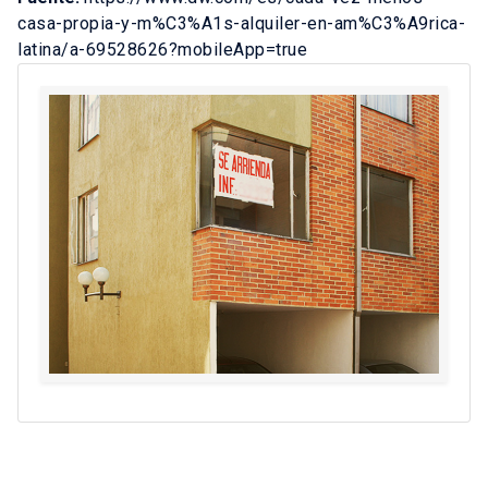
casa-propia-y-m%C3%A1s-alquiler-en-am%C3%A9rica-
latina/a-69528626?mobileApp=true