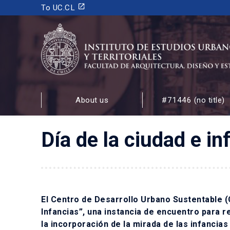
launch
To UC.CL
INSTITUTO DE ESTUDIOS URBANOS
Y TERRITORIALES
About us
#71446 (no title)
FACULTAD DE ARQUITECTURA, DISEÑO Y ESTUDIOS
Día de la ciudad e i
El Centro de Desarrollo Urbano Sustentable (C
Infancias”, una instancia de encuentro para r
la incorporación de la mirada de las infancias