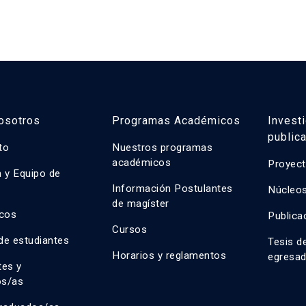
osotros
Programas Académicos
Invest
public
uto
Nuestros programas
académicos
Proyect
n y Equipo de
n
Información Postulantes
Núcleos
de magíster
cos
Publica
Cursos
de estudiantes
Tesis d
Horarios y reglamentos
egresa
tes y
os/as