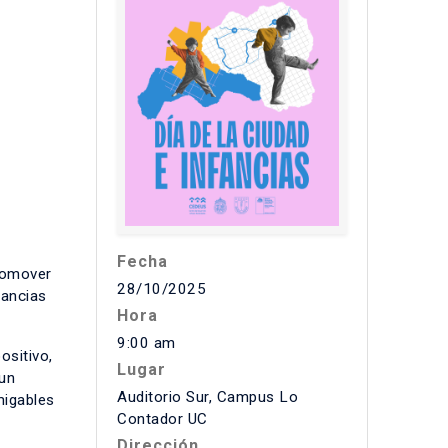
Fecha
romover
28/10/2025
fancias
Hora
9:00 am
ositivo,
Lugar
 un
Auditorio Sur, Campus Lo
migables
Contador UC
Dirección