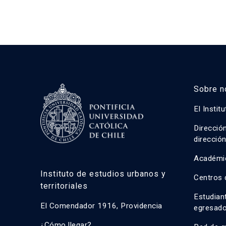
Sobre n
El Instit
Direcció
direcció
Académi
Instituto de estudios urbanos y
Centros 
territoriales
Estudian
El Comendador 1916, Providencia
egresad
¿Cómo llegar?