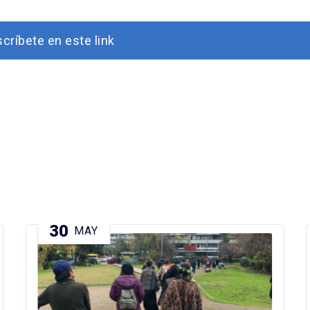
scríbete en este link
30
MAY