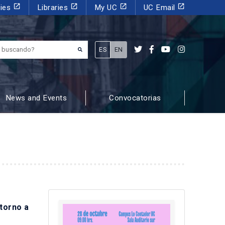
launch
launch
launch
launch
dies
Libraries
My UC
UC Email
¿Qué estás buscando?
ES
EN
News and Events
Convocatorias
 torno a