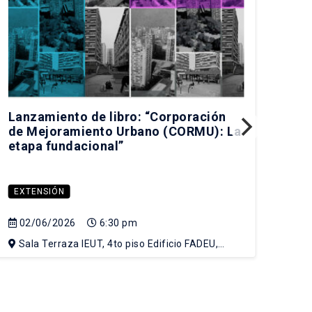
Lanzamiento de libro: “Corporación
¿Cu
de Mejoramiento Urbano (CORMU): La
mod
etapa fundacional”
EXTENSIÓN
EX
02/06/2026
6:30 pm
15
Sala Terraza IEUT, 4to piso Edificio FADEU,
Sa
Campus Lo Contador UC