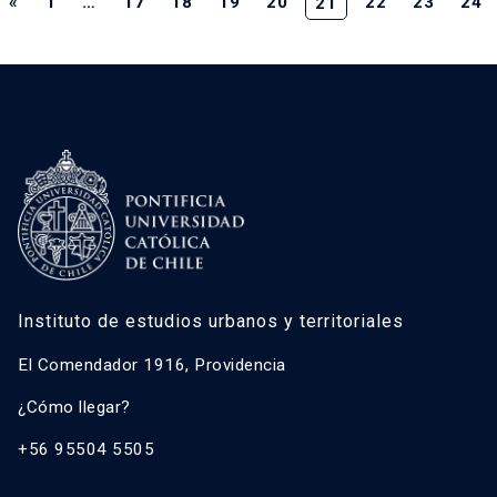
«
1
…
17
18
19
20
22
23
24
21
Instituto de estudios urbanos y territoriales
El Comendador 1916, Providencia
¿Cómo llegar?
+56 95504 5505