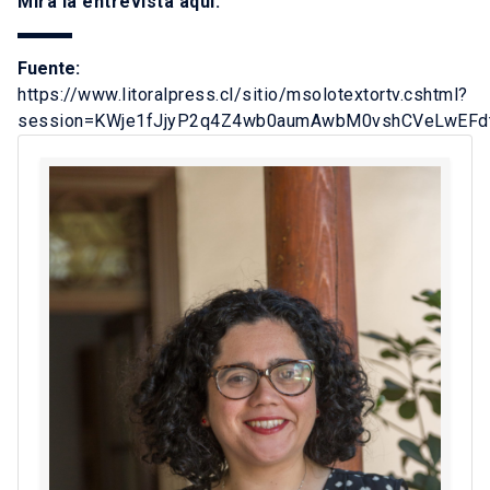
Mira la entrevista
aquí
.
Fuente:
https://www.litoralpress.cl/sitio/msolotextortv.cshtml?
session=KWje1fJjyP2q4Z4wb0aumAwbM0vshCVeLwEFd