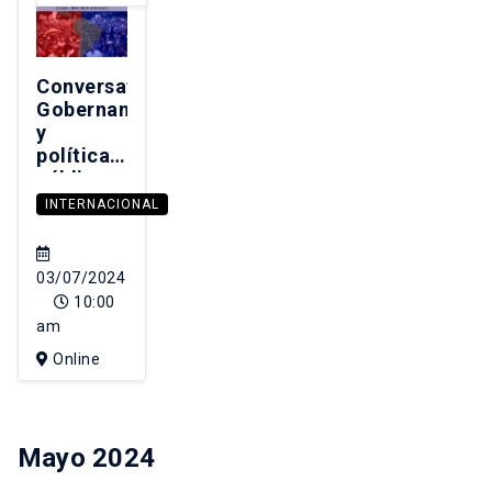
Conversatorio
Gobernanza
y
políticas
públicas:
una
INTERNACIONAL
mirada
desde
América
03/07/2024
Latina
10:00
am
Online
Mayo 2024