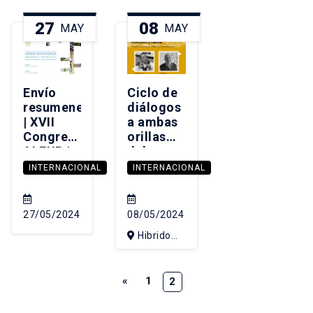
27
08
MAY
MAY
Envío
Ciclo de
resumenes
diálogos
| XVII
a ambas
Congreso
orillas
ALEUP |
del
Crisis
Atlántico
INTERNACIONAL
INTERNACIONAL
ecológica,
| Historia
urbanismo
de la
y
arquitectura
27/05/2024
08/05/2024
planificación
e historia
Hibrido
urbana
(Presencial
en el
y via
mundo
«
1
2
iberoamericano
Youtube)