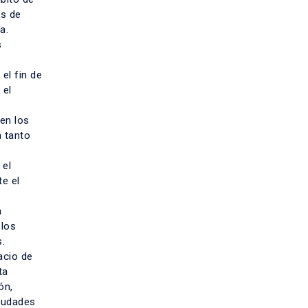
es de
a.
s
el fin de
 el
en los
a tanto
 el
e el
a
 los
.
acio de
ta
ón,
ciudades