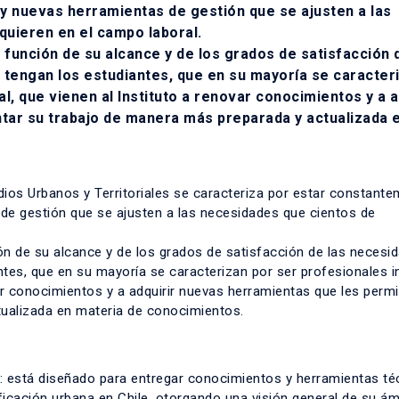
 nuevas herramientas de gestión que se ajusten a las
quieren en el campo laboral.
función de su alcance y de los grados de satisfacción 
tengan los estudiantes, que en su mayoría se caracter
l, que vienen al Instituto a renovar conocimientos y a a
tar su trabajo de manera más preparada y actualizada 
dios Urbanos y Territoriales se caracteriza por estar constant
de gestión que se ajusten a las necesidades que cientos de
n de su alcance y de los grados de satisfacción de las necesi
tes, que en su mayoría se caracterizan por ser profesionales i
var conocimientos y a adquirir nuevas herramientas que les perm
tualizada en materia de conocimientos.
: está diseñado para entregar conocimientos y herramientas té
ificación urbana en Chile, otorgando una visión general de su á