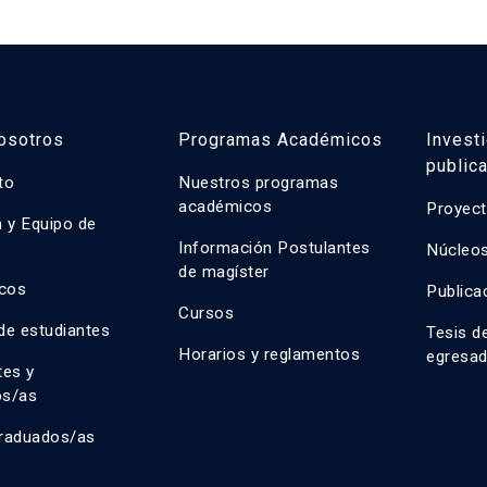
osotros
Programas Académicos
Invest
public
uto
Nuestros programas
académicos
Proyect
n y Equipo de
n
Información Postulantes
Núcleos
de magíster
cos
Publica
Cursos
de estudiantes
Tesis d
Horarios y reglamentos
egresa
tes y
os/as
raduados/as