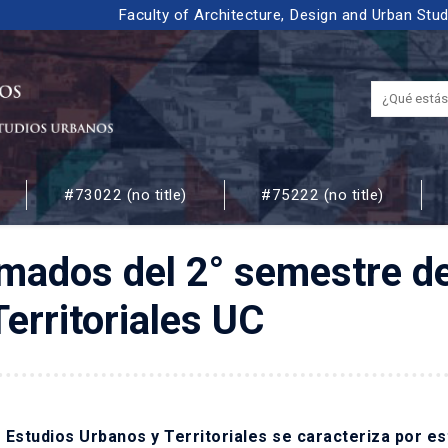
Faculty of Architecture, Design and Urban Stu
#73022 (no title)
#75222 (no title)
 URBANOS
ados del 2° semestre del
erritoriales UC
e Estudios Urbanos y Territoriales se caracteriza por es