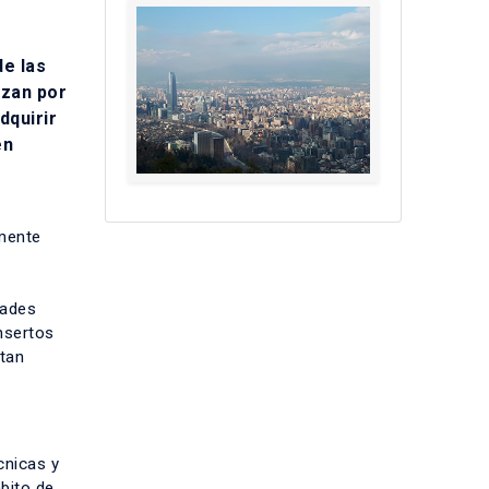
de las
izan por
dquirir
en
emente
dades
nsertos
itan
cnicas y
mbito de