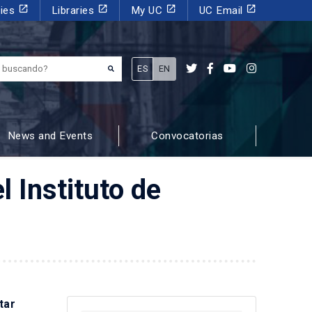
launch
launch
launch
launch
dies
Libraries
My UC
UC Email
¿Qué estás buscando?
ES
EN
News and Events
Convocatorias
 Instituto de
tar