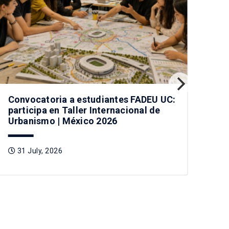
Convocatoria a estudiantes FADEU UC:
Vis
participa en Taller Internacional de
car
Urbanismo | México 2026
Chi
31 July, 2026
3