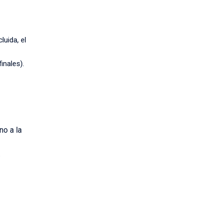
luida, el
inales).
no a la
.