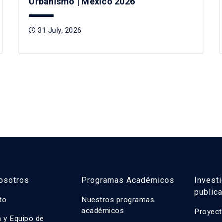
Urbanismo | México 2026
31 July, 2026
osotros
Programas Académicos
Invest
public
uto
Nuestros programas
académicos
Proyect
n y Equipo de