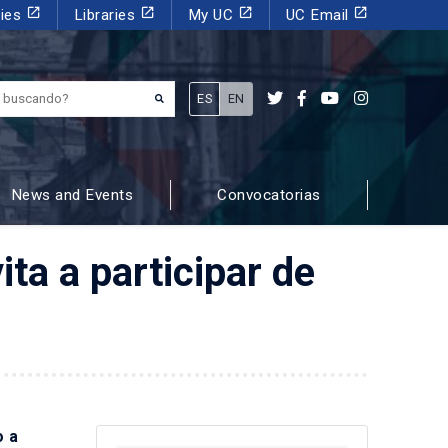
launch
launch
launch
launch
dies
Libraries
My UC
UC Email
¿Qué estás buscando?
ES
EN
News and Events
Convocatorias
ta a participar de
o a