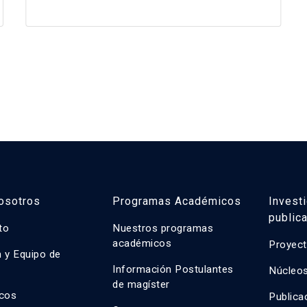
osotros
Programas Académicos
Invest
public
uto
Nuestros programas
académicos
Proyect
n y Equipo de
n
Información Postulantes
Núcleos
de magíster
cos
Publica