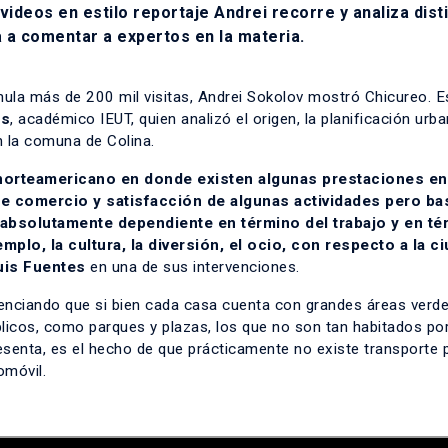
videos en estilo reportaje Andrei recorre y analiza dist
ta a comentar a expertos en la materia.
mula más de 200 mil visitas, Andrei Sokolov mostró Chicureo. E
es
, académico IEUT, quien analizó el origen, la planificación urba
en la comuna de Colina.
 norteamericano en donde existen algunas prestaciones en
e comercio y satisfacción de algunas actividades pero ba
e absolutamente dependiente en término del trabajo y en t
lo, la cultura, la diversión, el ocio, con respecto a la c
uis Fuentes
en una de sus intervenciones.
denciando que si bien cada casa cuenta con grandes áreas verde
licos, como parques y plazas, los que no son tan habitados por
esenta, es el hecho de que prácticamente no existe transporte 
omóvil.