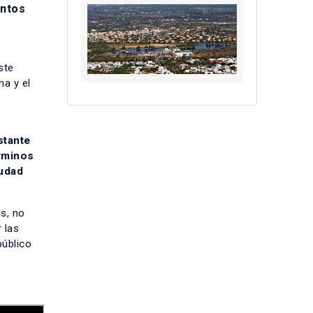
intos
ste
na y el
stante
érminos
iudad
s, no
 las
público