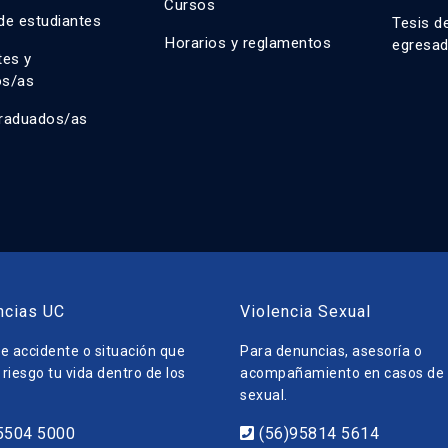
Cursos
de estudiantes
Tesis d
Horarios y reglamentos
egresa
tes y
os/as
raduados/as
ncias UC
Violencia Sexual
e accidente o situación que
Para denuncias, asesoría o
riesgo tu vida dentro de los
acompañamiento en casos de v
sexual.
5504 5000
(56)95814 5614