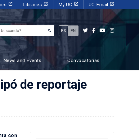
launch
launch
launch
launch
dies
Libraries
My UC
UC Email
¿Qué estás buscando?
ES
EN
News and Events
Convocatorias
ipó de reportaje
nta con