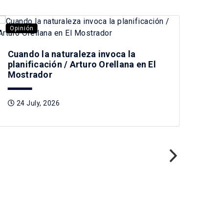
Opinión
Opi
Cuando la naturaleza invoca la
planificación / Arturo Orellana en El
Mostrador
24 July, 2026
Pre
Tag
2