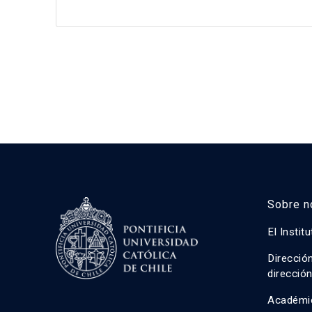
Sobre n
El Instit
Direcció
direcció
Académi