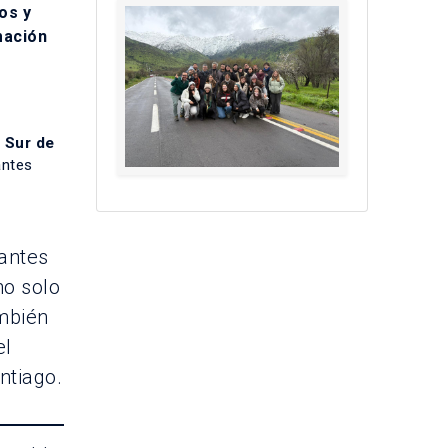
os y
mación
l Sur de
antes
iantes
no solo
ambién
el
ntiago.