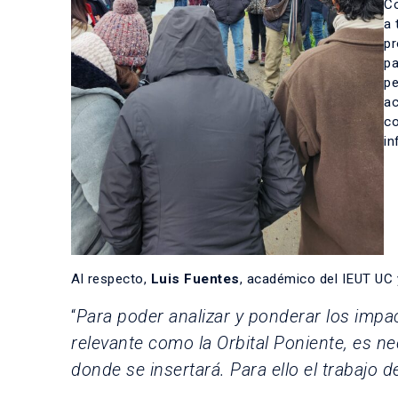
Co
a 
pr
pa
pe
ac
co
in
Al respecto,
Luis Fuentes
,
académico del IEUT UC y
“
Para poder analizar y ponderar los impac
relevante como la Orbital Poniente, es ne
donde se insertará. Para ello el trabajo d