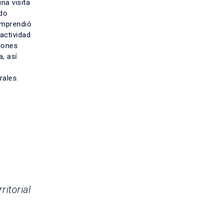
na visita
ado
omprendió
actividad
iones
, así
rales.
itorial