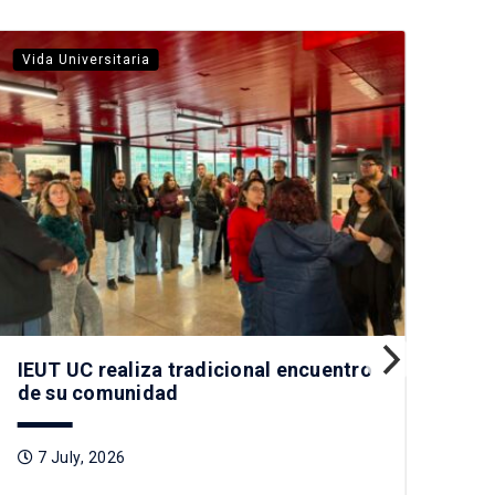
Vida Universitaria
Vid
IEUT UC realiza tradicional encuentro
Mag
de su comunidad
rea
po
7 July, 2026
1