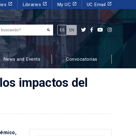
launch
launch
launch
launch
dies
Libraries
My UC
UC Email
¿Qué estás buscando?
ES
EN
News and Events
Convocatorias
los impactos del
démico,