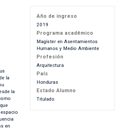
Año de ingreso
2019
Programa académico
Magíster en Asentamientos
Humanos y Medio Ambiente
Profesión
Arquitectura
sus
País
de la
Honduras
su
Estado Alumno
esde la
 como
Titulado
oque
n espacio
uencia
as en