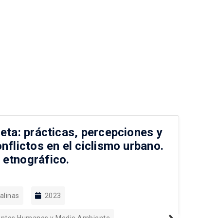
leta: prácticas, percepciones y
Em
nflictos en el ciclismo urbano.
in
 etnográfico.
pa
ba
alinas
2023