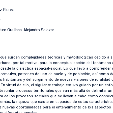
z Flores
z
rturo Orellana, Alejandro Salazar
rque surgen complejidades teóricas y metodológicas debido a 
 urbano, por tal motivo, para la conceptualización del fenómeno 
desde la dialéctica espacial-social. Lo que llevó a comprender 
 normativa, patrones de uso de suelo y de población, así como d
us habitantes y del surgimiento de nuevas visiones de ruralidad
 En virtud de ello, el siguiente trabajo estuvo guiado por un enf
escribir procesos territoriales que van más allá de delimitar u
nta de los procesos sociales que se llevan a cabo como consec
demás, la riqueza que existe en espacios de estas característic
re nuevas oportunidades para el entendimiento de los aspectos
us diferentes escalas.