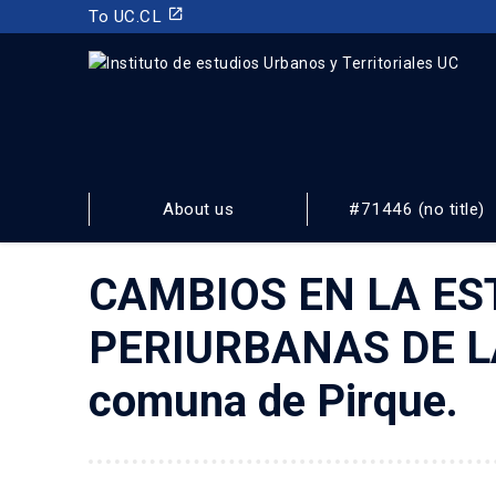
launch
To UC.CL
INSTITUTO DE ESTUDIOS URBANOS
Y TERRITORIALES
About us
#71446 (no title)
FACULTAD DE ARQUITECTURA, DISEÑO Y ESTUDIOS URBA
CAMBIOS EN LA ES
PERIURBANAS DE LA 
comuna de Pirque.