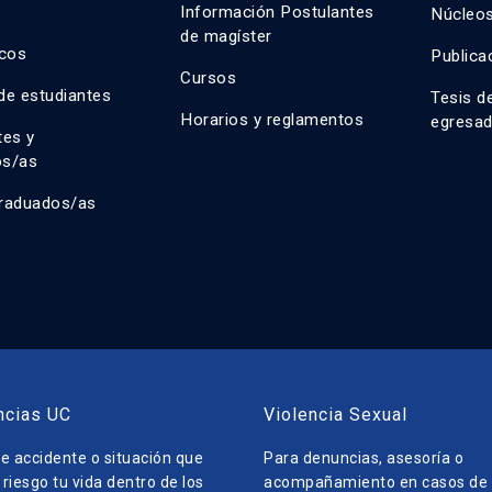
n
Información Postulantes
Núcleos
de magíster
cos
Publica
Cursos
de estudiantes
Tesis d
Horarios y reglamentos
egresa
tes y
os/as
raduados/as
ncias UC
Violencia Sexual
e accidente o situación que
Para denuncias, asesoría o
riesgo tu vida dentro de los
acompañamiento en casos de v