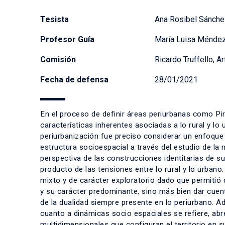
Tesista
Ana Rosibel Sánche
Profesor Guía
María Luisa Ménde
Comisión
Ricardo Truffello, A
Fecha de defensa
28/01/2021
En el proceso de definir áreas periurbanas como Pi
características inherentes asociadas a lo rural y lo
periurbanización fue preciso considerar un enfoque 
estructura socioespacial a través del estudio de la
perspectiva de las construcciones identitarias de s
producto de las tensiones entre lo rural y lo urbano.
mixto y de carácter exploratorio dado que permitió d
y su carácter predominante, sino más bien dar cue
de la dualidad siempre presente en lo periurbano. A
cuanto a dinámicas socio espaciales se refiere, ab
multidimensionales que configuran el territorio en s