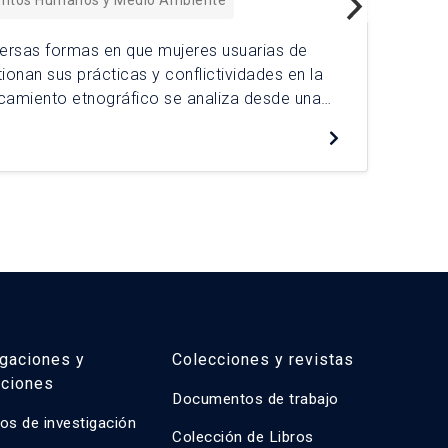
entos Humanos y Medio Ambiente
iversas formas en que mujeres usuarias de
tionan sus prácticas y conflictividades en la
El 
rcamiento etnográfico se analiza desde una
el 
cómo un actor históricamente relegado como
las
las movilidades urbanas en bicicleta. A través
soc
De
alt
Ant
igaciones y
Colecciones y revistas
aciones
Documentos de trabajo
os de investigación
Colección de Libros