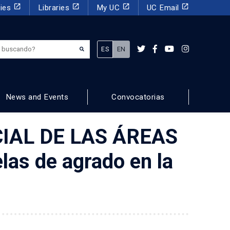
launch
launch
launch
launch
dies
Libraries
My UC
UC Email
¿Qué estás buscando?
ES
EN
News and Events
Convocatorias
IAL DE LAS ÁREAS
as de agrado en la