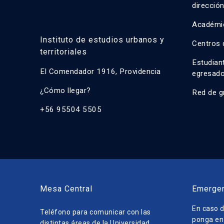
direcció
Académi
Instituto de estudios urbanos y
Centros 
territoriales
Estudian
El Comendador 1916, Providencia
egresad
¿Cómo llegar?
Red de g
+56 95504 5505
Mesa Central
Emerge
En caso d
Teléfono para comunicar con las
ponga en 
distintas áreas de la Universidad.