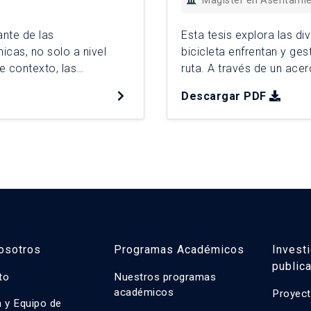
Magíster en Asentami
ante de las
Esta tesis explora las d
icas, no solo a nivel
bicicleta enfrentan y ges
e contexto, las
ruta. A través de un ace
to a políticas públicas
perspectiva de género 
Descargar PDF
ercado inmobiliario, han
la mujer, se incorpora a 
de ello, […]
osotros
Programas Académicos
Invest
public
uto
Nuestros programas
académicos
Proyect
n y Equipo de