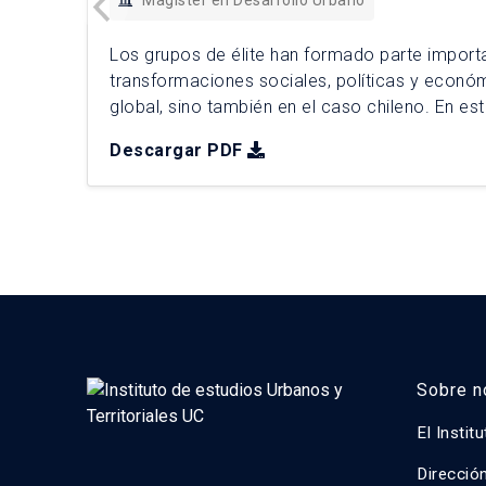
Magíster en Desarrollo Urbano
Los grupos de élite han formado parte import
transformaciones sociales, políticas y económ
global, sino también en el caso chileno. En est
elecciones residenciales de dichos grupos, jun
Descargar PDF
alineadas con los intereses económicos del m
dado paso a la expansión y producción […]
Sobre n
El Instit
Direcció