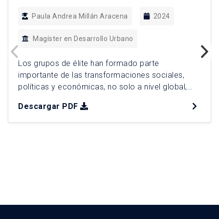
Paula Andrea Millán Aracena
2024
Magíster en Desarrollo Urbano
Los grupos de élite han formado parte
importante de las transformaciones sociales,
políticas y económicas, no solo a nivel global,
sino también en el caso chileno. En este
Descargar PDF
contexto, las elecciones residenciales de dichos
grupos, junto a políticas públicas alineadas con
los intereses económicos del mercado
inmobiliario, han dado paso a la expansión y
producción […]