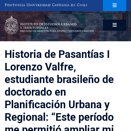
Pontificia Universidad Católica de Chile
INSTITUTO DE ESTUDIOS URBANOS
Y TERRITORIALES
FACULTAD DE ARQUITECTURA, DISEÑO Y ESTUDIOS URBANOS
Historia de Pasantías I
Lorenzo Valfre,
estudiante brasileño de
doctorado en
Planificación Urbana y
Regional: “Este período
me permitió ampliar mi