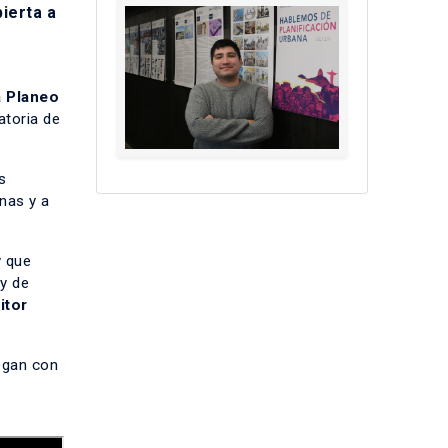
bierta a
a
Planeo
atoria de
s
nas y a
y que
 y de
itor
ogan con