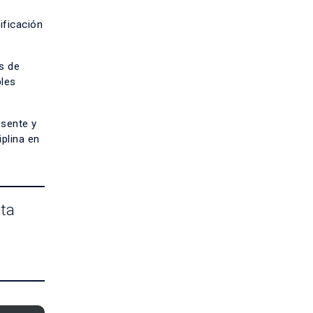
ificación
s de
ples
esente y
iplina en
cta