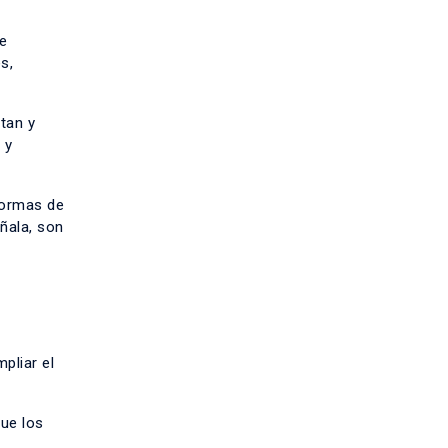
e
s,
itan y
 y
formas de
eñala, son
pliar el
ue los