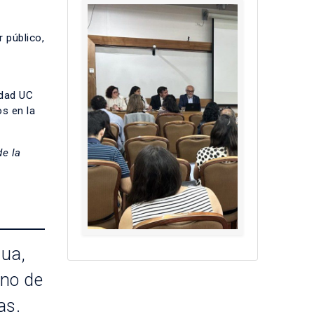
 público,
idad UC
os en la
de la
gua,
uno de
as.