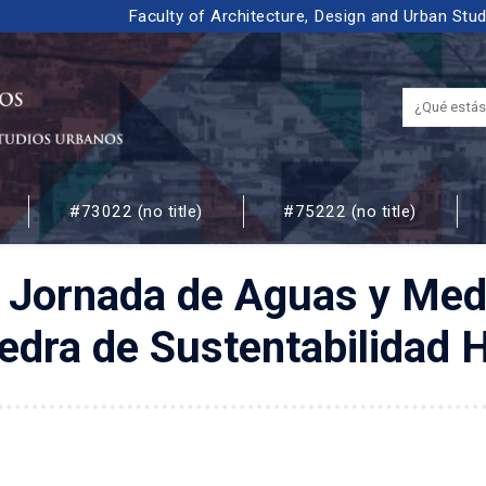
Faculty of Architecture, Design and Urban Stu
#73022 (no title)
#75222 (no title)
 URBANOS
n Jornada de Aguas y Me
edra de Sustentabilidad H