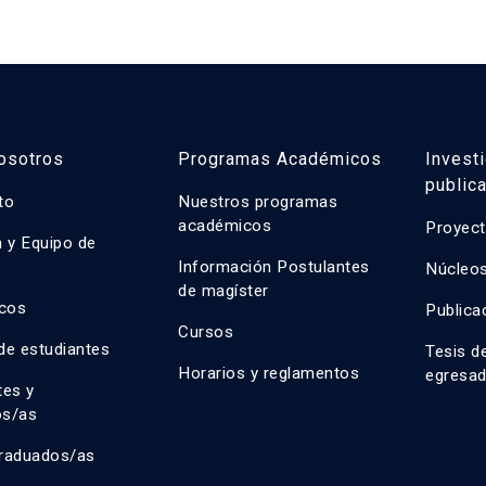
osotros
Programas Académicos
Invest
public
uto
Nuestros programas
académicos
Proyect
n y Equipo de
n
Información Postulantes
Núcleos
de magíster
cos
Publica
Cursos
de estudiantes
Tesis d
Horarios y reglamentos
egresa
tes y
os/as
raduados/as