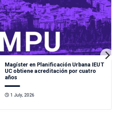
Magíster en Planificación Urbana IEUT
Pla
UC obtiene acreditación por cuatro
jóv
años
2
1 July, 2026