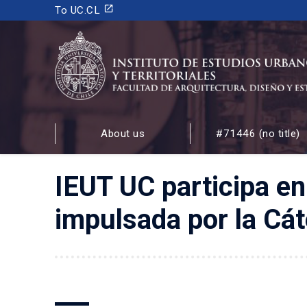
launch
To UC.CL
INSTITUTO DE ESTUDIOS URBANOS
Y TERRITORIALES
About us
#71446 (no title)
FACULTAD DE ARQUITECTURA, DISEÑO Y ESTUDIOS
IEUT UC participa e
impulsada por la Cát