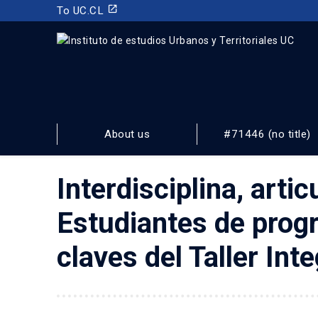
launch
To UC.CL
INSTITUTO DE ESTUDIOS URBANOS
Y TERRITORIALES
About us
#71446 (no title)
FACULTAD DE ARQUITECTURA, DISEÑO Y ESTUDIOS URBA
Interdisciplina, artic
Estudiantes de prog
claves del Taller Int