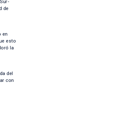
 Sur-
ad de
o en
que esto
loró la
da del
jar con