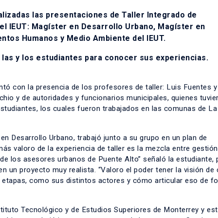
lizadas las presentaciones de Taller Integrado de
el IEUT: Magíster en Desarrollo Urbano, Magíster en
entos Humanos y Medio Ambiente del IEUT.
as y los estudiantes para conocer sus experiencias.
ontó con la presencia de los profesores de taller: Luis Fuentes 
hio y de autoridades y funcionarios municipales, quienes tuvier
estudiantes, los cuales fueron trabajados en las comunas de La
r en Desarrollo Urbano, trabajó junto a su grupo en un plan de
 valoro de la experiencia de taller es la mezcla entre gestión
 de los asesores urbanos de Puente Alto” señaló la estudiante,
 en un proyecto muy realista. “Valoro el poder tener la visión d
s etapas, como sus distintos actores y cómo articular eso de f
nstituto Tecnológico y de Estudios Superiores de Monterrey y es