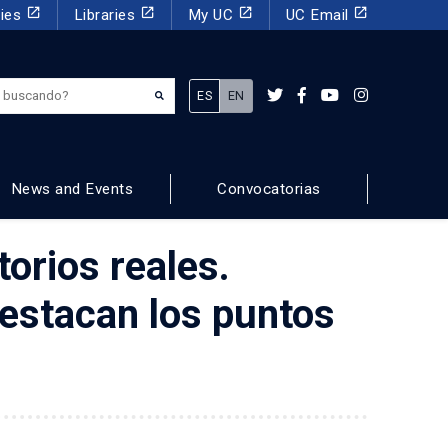
launch
launch
launch
launch
dies
Libraries
My UC
UC Email
¿Qué estás buscando?
ES
EN
News and Events
Convocatorias
torios reales.
estacan los puntos