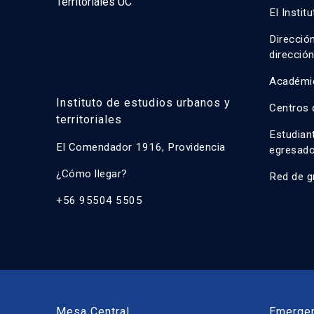
El Instit
Direcció
direcció
Académi
Instituto de estudios urbanos y
Centros 
territoriales
Estudian
El Comendador 1916, Providencia
egresad
¿Cómo llegar?
Red de g
+56 95504 5505
Mesa Central
Emerge