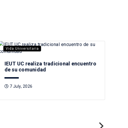
Vida Universitaria
Vid
IEUT UC realiza tradicional encuentro
Mag
de su comunidad
rea
po
7 July, 2026
1