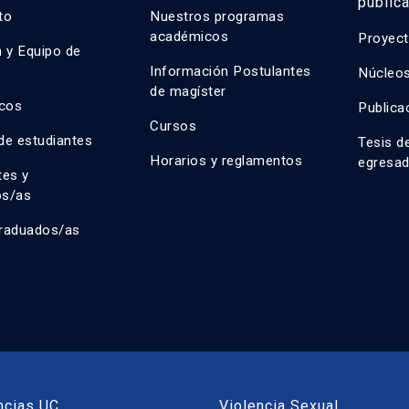
public
uto
Nuestros programas
académicos
Proyect
n y Equipo de
n
Información Postulantes
Núcleos
de magíster
cos
Publica
Cursos
de estudiantes
Tesis d
Horarios y reglamentos
egresa
tes y
os/as
raduados/as
ncias UC
Violencia Sexual