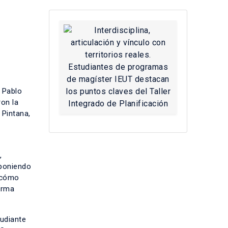
y Pablo
on la
 Pintana,
,
 poniendo
e cómo
orma
tudiante