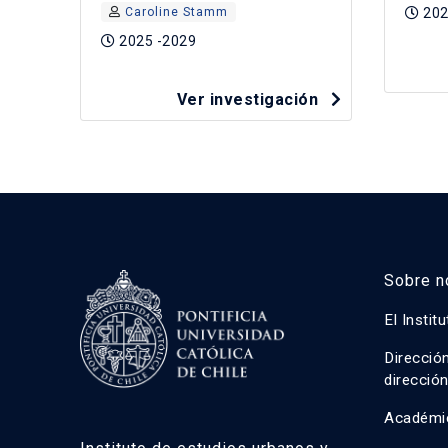
Caroline Stamm
202
2025 -2029
Ver investigación
Sobre n
El Instit
Direcció
direcció
Académi