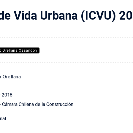
idad de Vida Urbana (ICVU) 2018
 de Vida Urbana (ICVU) 2
ro Orellana Ossandón
o Orellana
 -2018
- Cámara Chilena de la Construcción
nal