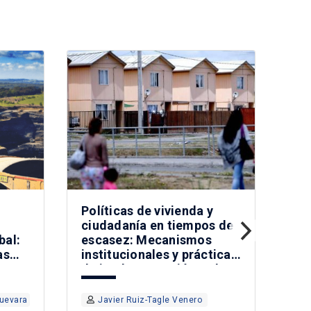
Políticas de vivienda y
Ca
ciudadanía en tiempos de
en
bal:
escasez: Mecanismos
im
as
institucionales y prácticas
tem
r una
de implementación en la
cal
creación de subjetividad
act
entre clases medias y
ma
Guevara
Javier Ruiz-Tagle Venero