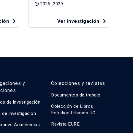
bajas
2025 -2029
2
ación
Ver investigación
igaciones y
Colecciones y revistas
aciones
Documentos de trabajo
os de investigación
Colección de Libros
Estudios Urbanos UC
 de investigación
Revista EURE
ciones Académicas