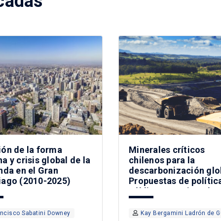
cadas
ión de la forma
Minerales críticos
a y crisis global de la
chilenos para la
nda en el Gran
descarbonización glo
iago (2010-2025)
Propuestas de polític
públicas para impulsa
minería responsable y
sostenible
ancisco Sabatini Downey
Kay Bergamini Ladrón de 