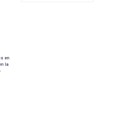
es en
en la
s