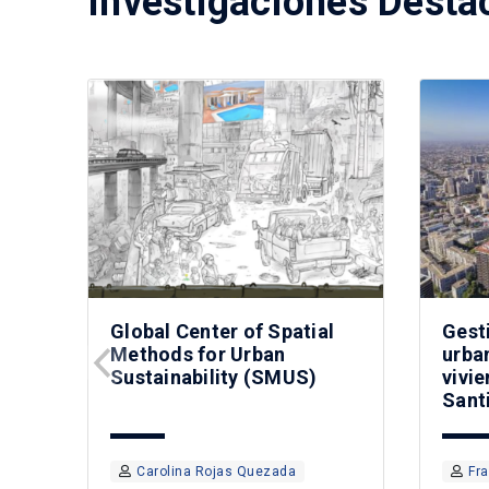
Investigaciones Desta
Global Center of Spatial
Gest
Methods for Urban
urban
Sustainability (SMUS)
vivie
Sant
Carolina Rojas Quezada
Fr