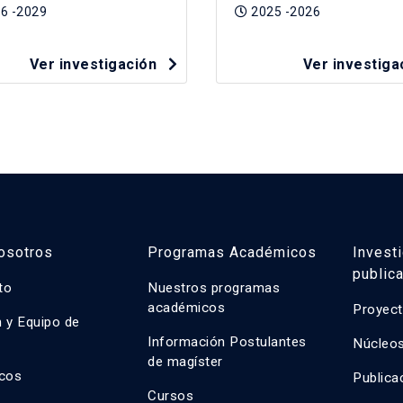
6 -2029
2025 -2026
Ver investigación
Ver investig
osotros
Programas Académicos
Invest
public
uto
Nuestros programas
académicos
Proyect
n y Equipo de
n
Información Postulantes
Núcleos
de magíster
cos
Publica
Cursos