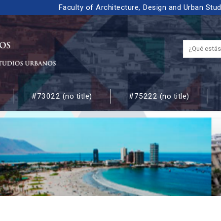
Faculty of Architecture, Design and Urban Stu
#73022 (no title)
#75222 (no title)
 URBANOS