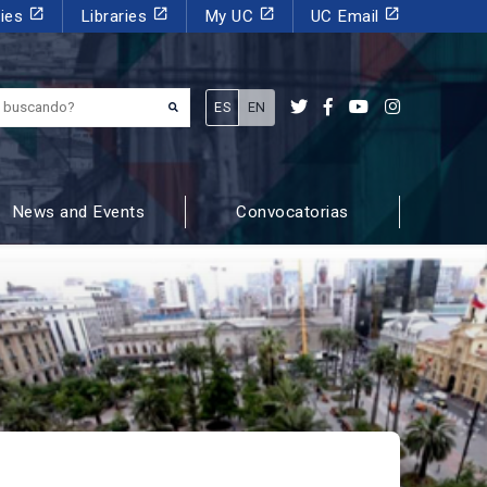
launch
launch
launch
launch
dies
Libraries
My UC
UC Email
¿Qué estás buscando?
ES
EN
News and Events
Convocatorias